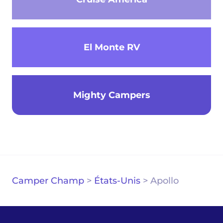
El Monte RV
Mighty Campers
Camper Champ
>
États-Unis
>
Apollo