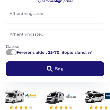
🏷️ Sammenlign priser
Afhentningssted
Afhentningssted
Datoer
Førerens alder:
25-70
, Bopælsland: %1
Søg