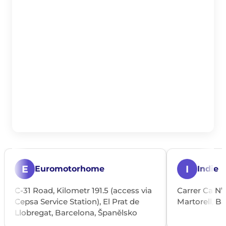
E
I
Euromotorhome
Indie
C-31 Road, Kilometr 191.5 (access via
Carrer Ca N’
Cepsa Service Station), El Prat de
Martorell, B
Llobregat, Barcelona, Španělsko