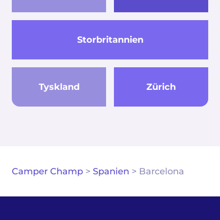
Storbritannien
Tyskland
Zürich
Camper Champ
>
Spanien
>
Barcelona