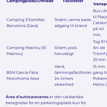
Campingplads/Område
Faciliteter
transp
Bus L9
til Plaç
Camping 3 Estrellas
Strøm, varme bade,
Catalu
Barcelona (Gavà)
adgang til strand
på 40
min.
Tog R1 t
Camping Masnou (El
Strøm, pool,
Arc de
Masnou)
havudsigt
Triomf 
25 min.
Vand,
15 min.
BSM García Fària
tømningsfaciliteter,
gang ti
Motorhome Area
24-timers
Poblen
sikkerhed
Metro (
Àrea d'autocaravanes
er den catalanske
betegnelse for en parkeringsplads kun for