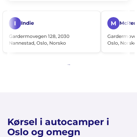
I
M
Indie
McRen
Gardermovegen 128, 2030
Gardermoveg
Nannestad, Oslo, Norsko
Oslo, Norsko
Kørsel i autocamper i
Oslo og omegn