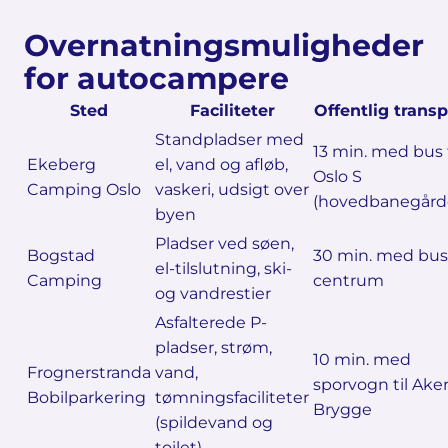
Overnatningsmuligheder
for autocampere
Sted
Faciliteter
Offentlig transp
Standpladser med
13 min. med bus t
Ekeberg
el, vand og afløb,
Oslo S
Camping Oslo
vaskeri, udsigt over
(hovedbanegård
byen
Pladser ved søen,
Bogstad
30 min. med bus 
el-tilslutning, ski-
Camping
centrum
og vandrestier
Asfalterede P-
pladser, strøm,
10 min. med
Frognerstranda
vand,
sporvogn til Ake
Bobilparkering
tømningsfaciliteter
Brygge
(spildevand og
toilet)