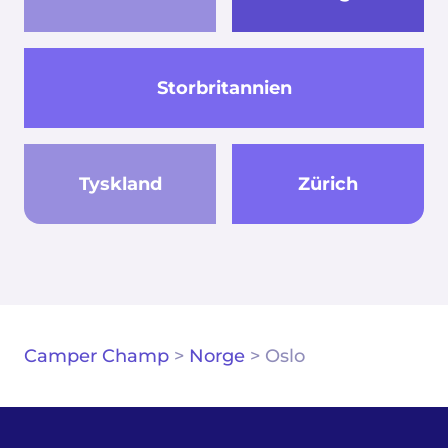
Storbritannien
Tyskland
Zürich
Camper Champ
>
Norge
>
Oslo