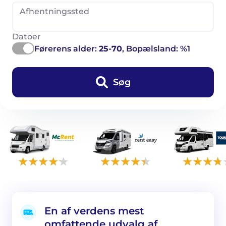
Afhentningssted
Datoer
Førerens alder:
25-70
, Bopælsland: %1
Søg
En af verdens mest
omfattende udvalg af