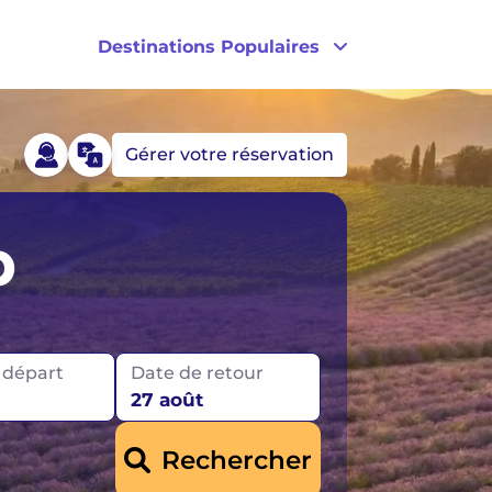
Destinations Populaires
Gérer votre réservation
s
Australie
p
les
Nouvelle-Zélande
 départ
Date de retour
27 août
Rechercher