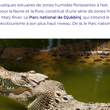
 quelques estuaires de zones humides florissantes à l'est.
our la faune et la flore, constitué d'une série de zones
 Mary River. Le
Parc national de Djukbinj
, qui s'étend le
 l'écotourisme à son plus haut niveau. De là, le Parc nati