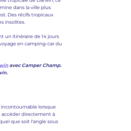
lle tropicale de Darwin, ce
mine dans la ville plus
st. Des récifs tropicaux
 insolites.
 un itinéraire de 14 jours
e voyage en camping-car du
rwin
avec Camper Champ.
win.
un incontournable lorsque
ou accéder directement à
uel que soit l'angle sous