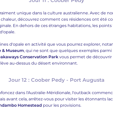
Jour 11 : Coober Pedy
vraiment unique dans la culture australienne. Avec de 
 chaleur, découvrez comment ces résidences ont été co
ginale. En dehors de ces étranges habitations, les points f
d'opale.
ines d'opale en activité que vous pourrez explorer, no
ne & Museum
, qui ne sont que quelques exemples parmi d
akaways Conservation Park
vous permet de découvrir u
'élève au-dessus du désert environnant.
Jour 12 : Coober Pedy - Port Augusta
oncez dans l'Australie-Méridionale, l'outback commence
s avant cela, arrêtez-vous pour visiter les étonnants lac
endambo Homestead
pour les provisions.