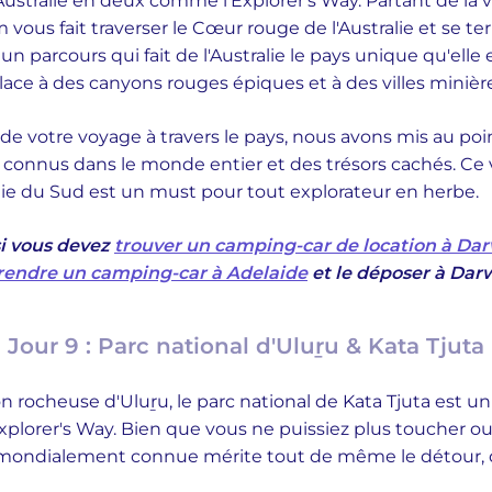
Australie en deux comme l'Explorer's Way. Partant de la vi
 vous fait traverser le Cœur rouge de l'Australie et se ter
n parcours qui fait de l'Australie le pays unique qu'elle e
ace à des canyons rouges épiques et à des villes minières
 votre voyage à travers le pays, nous avons mis au point
s connus dans le monde entier et des trésors cachés. C
ralie du Sud est un must pour tout explorateur en herbe.
si vous devez
trouver un camping-car de location à Da
rendre un camping-car à Adelaide
et le déposer à Dar
Jour 9 : Parc national d'Uluṟu & Kata Tjuta
on rocheuse d'Uluṟu, le parc national de Kata Tjuta est 
Explorer's Way. Bien que vous ne puissiez plus toucher 
le mondialement connue mérite tout de même le détour, q