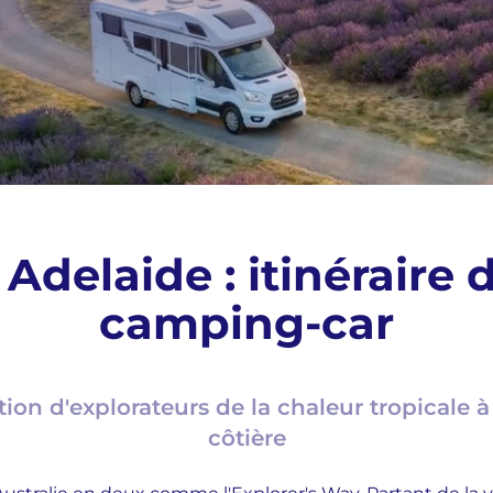
Adelaide : itinéraire d
camping-car
ion d'explorateurs de la chaleur tropicale à 
côtière