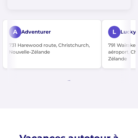
A
L
Adventurer
Lucky
731 Harewood route, Christchurch,
791 Wairakei
Nouvelle-Zélande
aéroport, Ch
Zélande