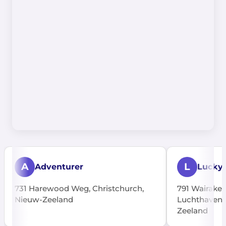
A
L
Adventurer
Lucky
731 Harewood Weg, Christchurch,
791 Wairakei
Nieuw-Zeeland
Luchthaven, 
Zeeland