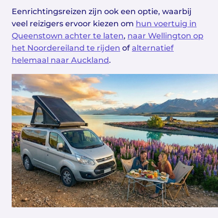
Eenrichtingsreizen zijn ook een optie, waarbij
veel reizigers ervoor kiezen om
hun voertuig in
Queenstown achter te laten
,
naar Wellington op
het Noordereiland te rijden
of
alternatief
helemaal naar Auckland
.