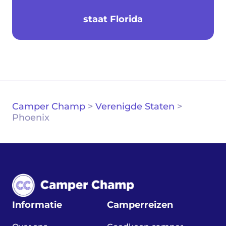
staat Florida
Camper Champ
>
Verenigde Staten
>
Phoenix
Informatie
Camperreizen