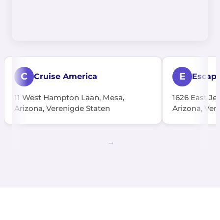
C
E
Cruise America
Escap
11 West Hampton Laan, Mesa,
1626 East Jef
Arizona, Verenigde Staten
Arizona, Ver