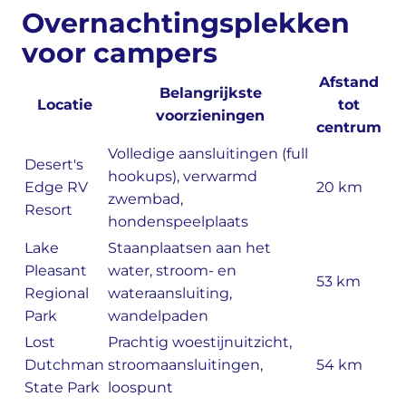
Overnachtingsplekken
voor campers
Afstand
Belangrijkste
Locatie
tot
voorzieningen
centrum
Volledige aansluitingen (full
Desert's
hookups), verwarmd
Edge RV
20 km
zwembad,
Resort
hondenspeelplaats
Lake
Staanplaatsen aan het
Pleasant
water, stroom- en
53 km
Regional
wateraansluiting,
Park
wandelpaden
Lost
Prachtig woestijnuitzicht,
Dutchman
stroomaansluitingen,
54 km
State Park
loospunt