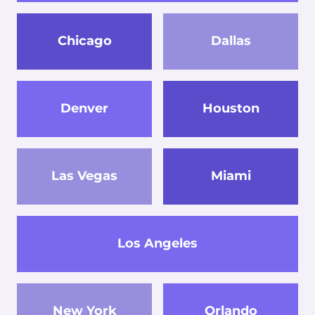
Chicago
Dallas
Denver
Houston
Las Vegas
Miami
Los Angeles
New York
Orlando