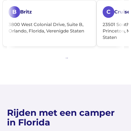
B
C
Britz
Cruise
3800 West Colonial Drive, Suite B,
23501 South 
Orlando, Florida, Verenigde Staten
Princeton, M
Staten
Rijden met een camper
in Florida