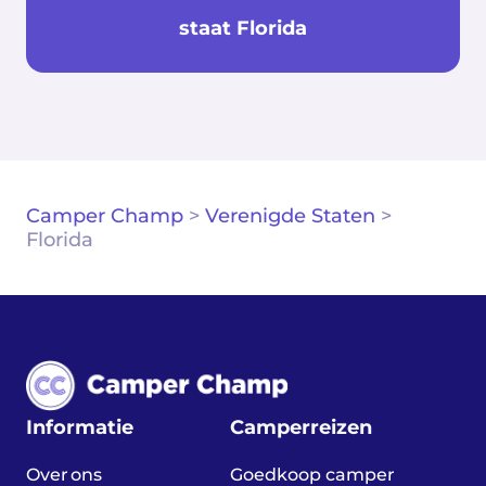
staat Florida
Camper Champ
>
Verenigde Staten
>
Florida
Informatie
Camperreizen
Over ons
Goedkoop camper