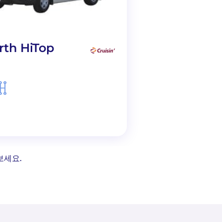
rth HiTop
Lucky Rookie
보세요.