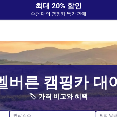
최대 20% 할인
수천 대의 캠핑카 특가 판매
오클랜드
영국
멜버른 캠핑카 대
크라이스트처치
노르웨이
🏷️ 가격 비교와 혜택
스코틀랜드
독일
반납 장소
픽업 날