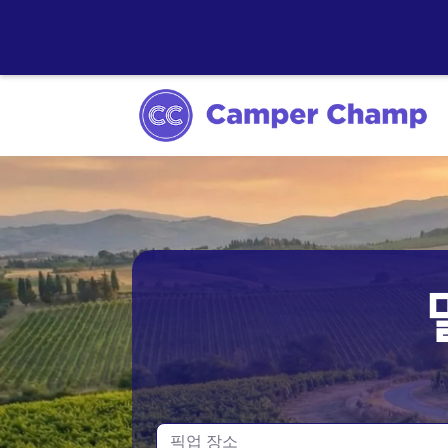
시드니
멜버른
타스마니아
픽업 장소