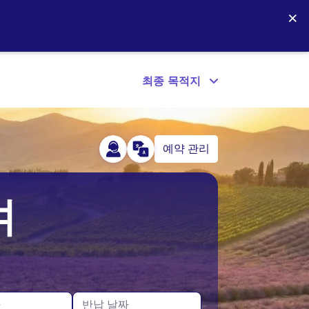
×
최종 목적지
예약 관리
아이슬란드
미국
여
아일랜드
캐나다
짜
반납 날짜