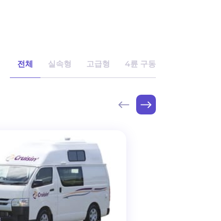
전체
실속형
고급형
4륜 구동