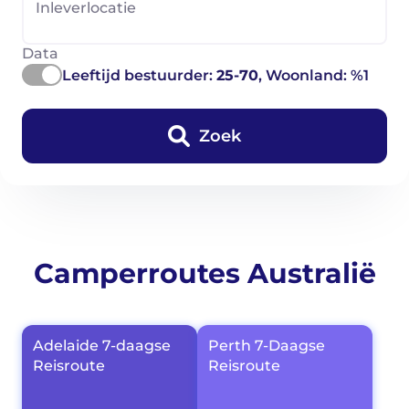
Inleverlocatie
Data
Leeftijd bestuurder:
25-70
, Woonland: %1
Zoek
Camperroutes Australië
Adelaide 7-daagse
Perth 7-Daagse
Reisroute
Reisroute