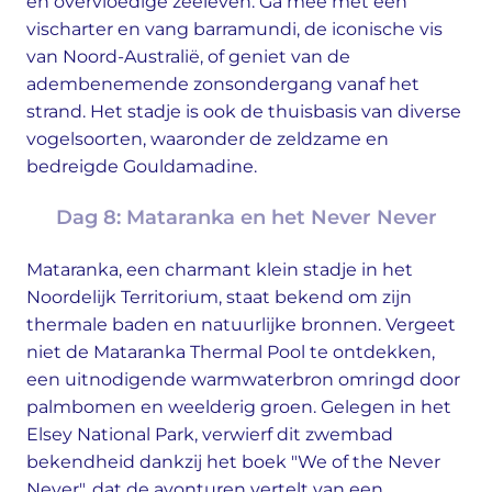
en overvloedige zeeleven. Ga mee met een
vischarter en vang barramundi, de iconische vis
van Noord-Australië, of geniet van de
adembenemende zonsondergang vanaf het
strand. Het stadje is ook de thuisbasis van diverse
vogelsoorten, waaronder de zeldzame en
bedreigde Gouldamadine.
Dag 8: Mataranka en het Never Never
Mataranka, een charmant klein stadje in het
Noordelijk Territorium, staat bekend om zijn
thermale baden en natuurlijke bronnen. Vergeet
niet de Mataranka Thermal Pool te ontdekken,
een uitnodigende warmwaterbron omringd door
palmbomen en weelderig groen. Gelegen in het
Elsey National Park, verwierf dit zwembad
bekendheid dankzij het boek "We of the Never
Never", dat de avonturen vertelt van een