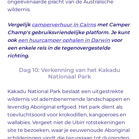
ongeëvenaarde pracht van de Australische
wildernis.
Vergelijk
camperverhuur in Cairns
met Camper
Champ's gebruiksvriendelijke platform. Je kunt
ook
een huurcamper ophalen in Darwin
voor
een enkele reis in de tegenovergestelde
richting.
Dag 10: Verkenning van het Kakadu
Nationaal Park
Kakadu National Park beslaat een uitgestrekte
wildernis vol adembenemende landschappen en
levendig Aboriginal erfgoed. Het park dient als
toevluchtsoord voor krokodillen, kangoeroes en
wallabies. Vergeet niet de Ubirr rotstekeningen
site te bezoeken, waar je eeuwenoude Aboriginal
schilderingen vindt die teruggaan tot duizenden