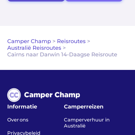
Camper Champ
>
Reisroutes
>
Australië Reisroutes
>
Cairns naar Darwin 14-Daagse Reisroute
Informatie
Camperreizen
Over ons
Camperverhuur in
Australië
Privacybeleid