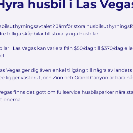
Hyra husbil i Las Vega
sbilsuthyrningsavtalet? Jämför stora husbilsuthyrningsfö
 billiga skåpbilar till stora lyxiga husbilar.
ilar i Las Vegas kan variera från $50/dag till $370/dag el
et.
s Vegas ger dig även enkel tillgång till några av landets
e ligger västerut, och Zion och Grand Canyon är bara någ
Vegas finns det gott om fullservice husbilsparker nära 
ktionerna.