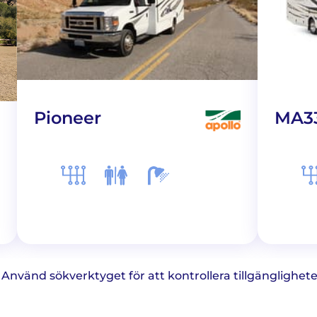
Pioneer
MA3
a. Använd sökverktyget för att kontrollera tillgänglighe