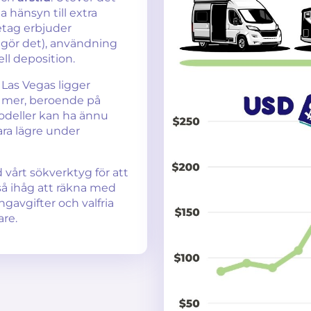
 hänsyn till extra
etag erbjuder
 gör det), användning
ll deposition.
 Las Vegas ligger
r mer, beroende på
modeller kan ha ännu
ara lägre under
 vårt sökverktyg för att
så ihåg att räkna med
gavgifter och valfria
are.