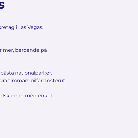
s
retag i Las Vegas.
ler mer, beroende på
 bästa nationalparker.
ra timmars bilfärd österut.
stadskärnan med enkel