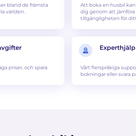
ser bland de främsta
Att boka en husbil kan v
a världen.
dig genom att jämföra f
tillgängligheten för di
vgifter
Experthjälp
ga priser, och spara
Vårt flerspråkiga supp
bokningar eller svara p