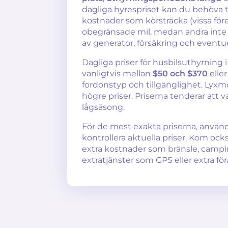
dagliga hyrespriset kan du behöva ta
kostnader som körsträcka (vissa för
obegränsade mil, medan andra inte
av generator, försäkring och eventue
Dagliga priser för husbilsuthyrning i
vanligtvis mellan
$50 och $370
elle
fordonstyp och tillgänglighet. Lyx
högre priser. Priserna tenderar att v
lågsäsong.
För de mest exakta priserna, använd
kontrollera aktuella priser. Kom ock
extra kostnader som bränsle, campin
extratjänster som GPS eller extra för