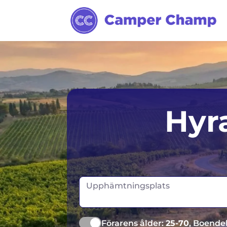
Sydney
Hyra
Melbourne
Tasmanien
Upphämtningsplats
Förarens ålder:
25-70
, Boende