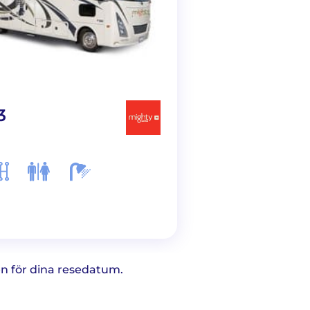
3
MC28
ten för dina resedatum.