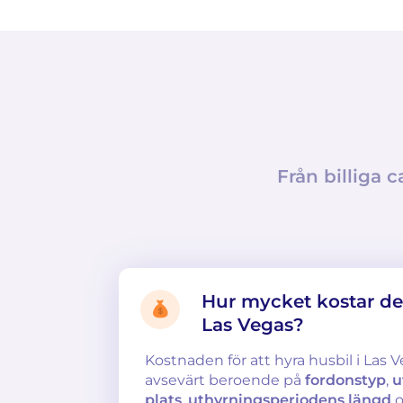
Från billiga c
Hur mycket kostar det
Las Vegas?
Kostnaden för att hyra husbil i Las V
avsevärt beroende på
fordonstyp
,
u
plats
,
uthyrningsperiodens längd
o