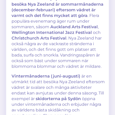
besöka Nya Zeeland är sommarmånaderna
(december-februari) eftersom vädret är
varmt och det finns mycket att göra
. Flera
populära evenemang äger rum under
sommaren, såsom
Auckland Arts Festival
,
Wellington International Jazz Festival
och
Christchurch Arts Festival
. Nya Zeeland har
också några av de vackraste stränderna i
världen, och det finns gott om platser att
bada, surfa och snorkla. Vandringsspåren är
också som bäst under sommaren när
blommorna blommar och vädret är mildare.
Vintermånaderna (juni-augusti)
är en
utmärkt tid att besöka Nya Zeeland eftersom
vädret är svalare och många aktiviteter
endast kan avnjutas under denna säsong. Till
exempel är
skidorterna på Sydön
öppna
under vintermånaderna och erbjuder några
av världens bästa skidåkning och