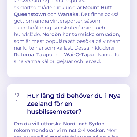
snowboarding. Flera populära
skidortsområden inkluderar
Mount Hutt
,
Queenstown
och
Wanaka
. Det finns också
gott om andra vintersporter, såsom
skridskoåkning, snöskoteråkning och
hundsläde.
Nordön har termiska områden
,
som är mest populära att besöka på vintern
när luften är som kallast. Dessa inkluderar
Rotorua
,
Taupo
och
Wai-O-Tapu
- kända för
sina varma källor, gejsrar och lerbad.
Hur lång tid behöver du i Nya
Zeeland för en
husbilssemester?
Om du vill utforska Nord- och Sydön
rekommenderar vi minst 2-4 veckor.
Men