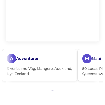
A
M
Adventurer
Maui
3 Verissimo Väg, Mangere, Auckland,
50 Lucas Pla
Nya Zeeland
Queenstown,