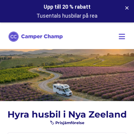
×
Upp till 20 % rabatt
Tusentals husbilar på rea
Hyra husbil i Nya Zeeland
🏷️ Prisjämförelse