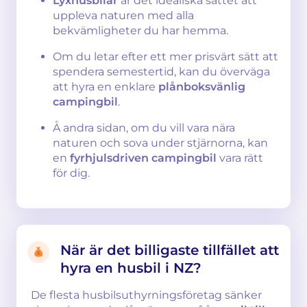
Lyxhusbilar
är det idealiska sättet att
uppleva naturen med alla
bekvämligheter du har hemma.
Om du letar efter ett mer prisvärt sätt att
spendera semestertid, kan du överväga
att hyra en enklare
plånboksvänlig
campingbil
.
Å andra sidan, om du vill vara nära
naturen och sova under stjärnorna, kan
en
fyrhjulsdriven campingbil
vara rätt
för dig.
När är det billigaste tillfället att
hyra en husbil i NZ?
De flesta husbilsuthyrningsföretag sänker