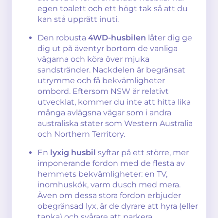
egen toalett och ett högt tak så att du
kan stå upprätt inuti.
Den robusta
4WD-husbilen
låter dig ge
dig ut på äventyr bortom de vanliga
vägarna och köra över mjuka
sandstränder. Nackdelen är begränsat
utrymme och få bekvämligheter
ombord. Eftersom NSW är relativt
utvecklat, kommer du inte att hitta lika
många avlägsna vägar som i andra
australiska stater som Western Australia
och Northern Territory.
En
lyxig husbil
syftar på ett större, mer
imponerande fordon med de flesta av
hemmets bekvämligheter: en TV,
inomhuskök, varm dusch med mera.
Även om dessa stora fordon erbjuder
obegränsad lyx, är de dyrare att hyra (eller
tanka) och svårare att parkera.