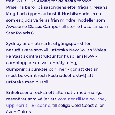
från $70 till $360/dag för de flesta fordon.
Priserna beror på säsongens efterfrågan, resans
längd och typen av husbil. Husbilsmodellerna
som erbjuds varierar från mindre modeller som
Awesome Classic Camper till större husbilar som
Star Polaris 6.
Sydney är en utmärkt utgångspunkt för
naturälskare som vill utforska New South Wales.
Fantastisk infrastruktur för husbilar i NSW -
campingplatser, vattenpåfyllning,
dumpningspunkter och mer - gör att det är
mest bekvämt (och kostnadseffektivt) att
utforska med husbil.
Enkelresor är också ett alternativ med många
resenärer som väljer att
köra ner till Melbourne
,
upp norr till Brisbane
, till soliga Gold Coast eller
även Cairns.