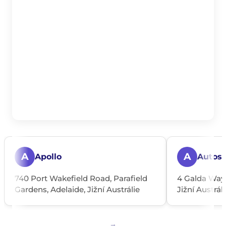
A
A
Apollo
Autosl
740 Port Wakefield Road, Parafield
4 Galda Way,
Gardens, Adelaide, Jižní Austrálie
Jižní Austrál