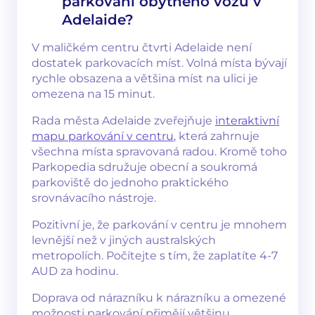
parkování obytného vozu v
Adelaide?
V maličkém centru čtvrti Adelaide není
dostatek parkovacích míst. Volná místa bývají
rychle obsazena a většina míst na ulici je
omezena na 15 minut.
Rada města Adelaide zveřejňuje
interaktivní
mapu parkování v centru
, která zahrnuje
všechna místa spravovaná radou. Kromě toho
Parkopedia sdružuje obecní a soukromá
parkoviště do jednoho praktického
srovnávacího nástroje.
Pozitivní je, že parkování v centru je mnohem
levnější než v jiných australských
metropolích. Počítejte s tím, že zaplatíte 4-7
AUD za hodinu.
Doprava od nárazníku k nárazníku a omezené
možnosti parkování přimějí většinu