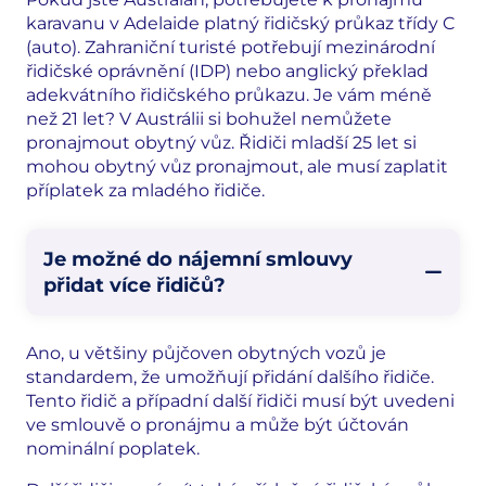
karavanu v Adelaide platný řidičský průkaz třídy C
(auto). Zahraniční turisté potřebují mezinárodní
řidičské oprávnění (IDP) nebo anglický překlad
adekvátního řidičského průkazu. Je vám méně
než 21 let? V Austrálii si bohužel nemůžete
pronajmout obytný vůz. Řidiči mladší 25 let si
mohou obytný vůz pronajmout, ale musí zaplatit
příplatek za mladého řidiče.
Je možné do nájemní smlouvy
přidat více řidičů?
Ano, u většiny půjčoven obytných vozů je
standardem, že umožňují přidání dalšího řidiče.
Tento řidič a případní další řidiči musí být uvedeni
ve smlouvě o pronájmu a může být účtován
nominální poplatek.