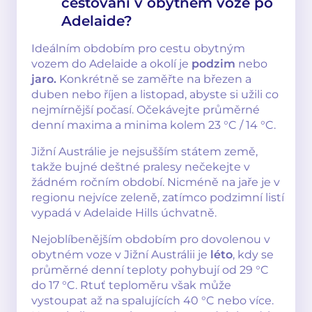
cestování v obytném voze po
Adelaide?
Ideálním obdobím pro cestu obytným
vozem do Adelaide a okolí je
podzim
nebo
jaro.
Konkrétně se zaměřte na březen a
duben nebo říjen a listopad, abyste si užili co
nejmírnější počasí. Očekávejte průměrné
denní maxima a minima kolem 23 °C / 14 °C.
Jižní Austrálie je nejsušším státem země,
takže bujné deštné pralesy nečekejte v
žádném ročním období. Nicméně na jaře je v
regionu nejvíce zeleně, zatímco podzimní listí
vypadá v Adelaide Hills úchvatně.
Nejoblíbenějším obdobím pro dovolenou v
obytném voze v Jižní Austrálii je
léto
, kdy se
průměrné denní teploty pohybují od 29 °C
do 17 °C. Rtuť teploměru však může
vystoupat až na spalujících 40 °C nebo více.