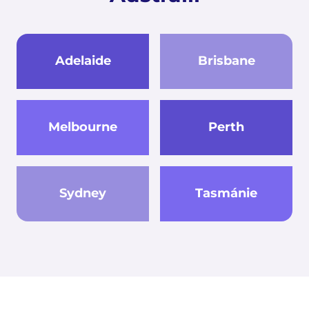
Adelaide
Brisbane
Melbourne
Perth
Sydney
Tasmánie