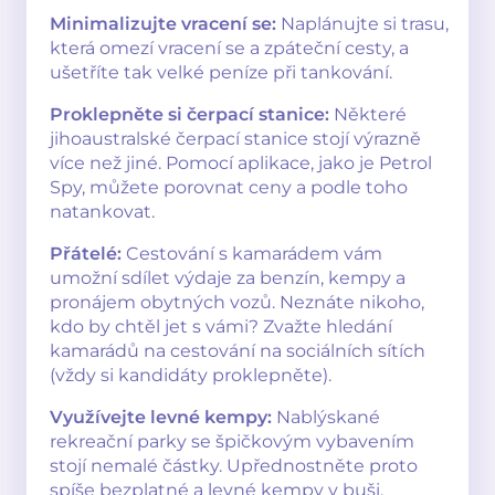
Minimalizujte vracení se:
Naplánujte si trasu,
která omezí vracení se a zpáteční cesty, a
ušetříte tak velké peníze při tankování.
Proklepněte si čerpací stanice:
Některé
jihoaustralské čerpací stanice stojí výrazně
více než jiné. Pomocí aplikace, jako je Petrol
Spy, můžete porovnat ceny a podle toho
natankovat.
Přátelé:
Cestování s kamarádem vám
umožní sdílet výdaje za benzín, kempy a
pronájem obytných vozů. Neznáte nikoho,
kdo by chtěl jet s vámi? Zvažte hledání
kamarádů na cestování na sociálních sítích
(vždy si kandidáty proklepněte).
Využívejte levné kempy:
Nablýskané
rekreační parky se špičkovým vybavením
stojí nemalé částky. Upřednostněte proto
spíše bezplatné a levné kempy v buši.