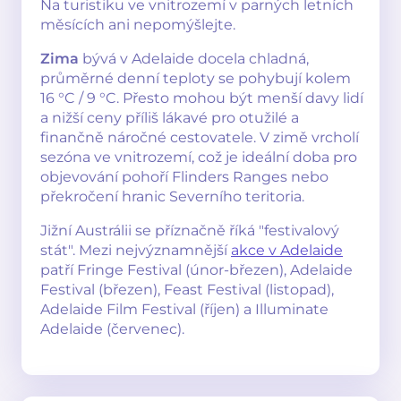
Na turistiku ve vnitrozemí v parných letních
měsících ani nepomýšlejte.
Zima
bývá v Adelaide docela chladná,
průměrné denní teploty se pohybují kolem
16 °C / 9 °C. Přesto mohou být menší davy lidí
a nižší ceny příliš lákavé pro otužilé a
finančně náročné cestovatele. V zimě vrcholí
sezóna ve vnitrozemí, což je ideální doba pro
objevování pohoří Flinders Ranges nebo
překročení hranic Severního teritoria.
Jižní Austrálii se příznačně říká "festivalový
stát". Mezi nejvýznamnější
akce v Adelaide
patří Fringe Festival (únor-březen), Adelaide
Festival (březen), Feast Festival (listopad),
Adelaide Film Festival (říjen) a Illuminate
Adelaide (červenec).