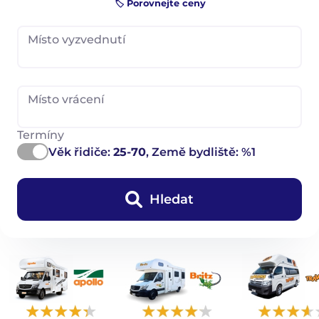
🏷️ Porovnejte ceny
Místo vyzvednutí
Místo vrácení
Termíny
Věk řidiče:
25-70
, Země bydliště: %1
Hledat