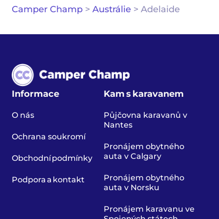
Camper Champ
>
Austrálie
>
Adelaide
Informace
Kam s karavanem
O nás
Půjčovna karavanů v
Nantes
Ochrana soukromí
Pronájem obytného
auta v Calgary
Obchodní podmínky
Pronájem obytného
Podpora a kontakt
auta v Norsku
Pronájem karavanu ve
Spojených státech