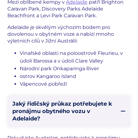
Mezi oblíbené kempy v
Adelaide
patří Brighton
Caravan Park, Discovery Parks Adelaide
Beachfront a Levi Park Caravan Park.
Adelaide je skvělým výchozím bodem pro
dovolenou v obytném voze a nabízí mnoho
výletních cílů v Jižní Austrálii:
Vinařské oblasti na poloostrově Fleurieu, v
údolí Barossa a v údolí Clare Valley
Národní park Onkaparinga River
ostrov Kangaroo Island
Vápencové pobřeží
Jaký řidičský průkaz potřebujete k
pronájmu obytného vozu v
Adelaide?
Pokud jste Australan, potřebujete k pronájmu