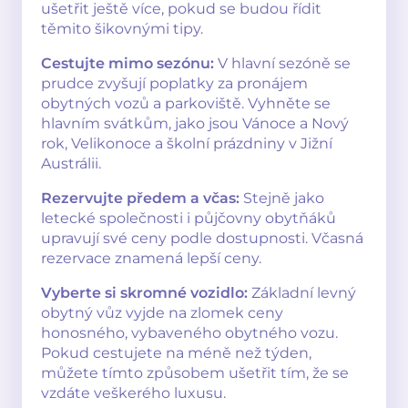
ušetřit ještě více, pokud se budou řídit
těmito šikovnými tipy.
Cestujte mimo sezónu:
V hlavní sezóně se
prudce zvyšují poplatky za pronájem
obytných vozů a parkoviště. Vyhněte se
hlavním svátkům, jako jsou Vánoce a Nový
rok, Velikonoce a školní prázdniny v Jižní
Austrálii.
Rezervujte předem a včas:
Stejně jako
letecké společnosti i půjčovny obytňáků
upravují své ceny podle dostupnosti. Včasná
rezervace znamená lepší ceny.
Vyberte si skromné vozidlo:
Základní levný
obytný vůz vyjde na zlomek ceny
honosného, vybaveného obytného vozu.
Pokud cestujete na méně než týden,
můžete tímto způsobem ušetřit tím, že se
vzdáte veškerého luxusu.