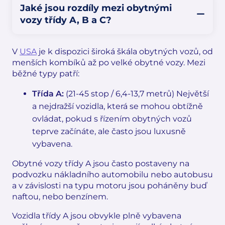
Jaké jsou rozdíly mezi obytnými
vozy třídy A, B a C?
V
USA
je k dispozici široká škála obytných vozů, od
menších kombíků až po velké obytné vozy. Mezi
běžné typy patří:
Třída A:
(21-45 stop / 6,4-13,7 metrů) Největší
a nejdražší vozidla, která se mohou obtížně
ovládat, pokud s řízením obytných vozů
teprve začínáte, ale často jsou luxusně
vybavena.
Obytné vozy třídy A jsou často postaveny na
podvozku nákladního automobilu nebo autobusu
a v závislosti na typu motoru jsou poháněny buď
naftou, nebo benzínem.
Vozidla třídy A jsou obvykle plně vybavena