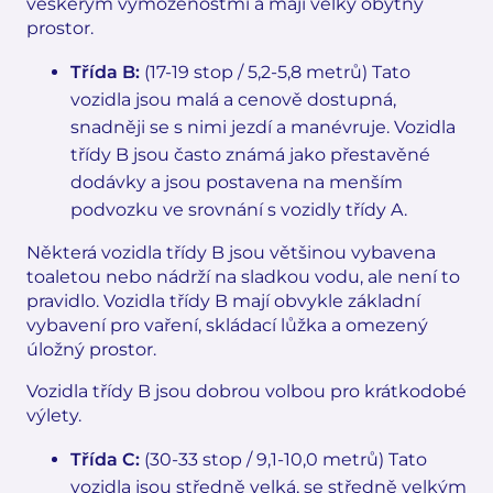
veškerým vymoženostmi a mají velký obytný
prostor.
Třída B:
(17-19 stop / 5,2-5,8 metrů) Tato
vozidla jsou malá a cenově dostupná,
snadněji se s nimi jezdí a manévruje. Vozidla
třídy B jsou často známá jako přestavěné
dodávky a jsou postavena na menším
podvozku ve srovnání s vozidly třídy A.
Některá vozidla třídy B jsou většinou vybavena
toaletou nebo nádrží na sladkou vodu, ale není to
pravidlo. Vozidla třídy B mají obvykle základní
vybavení pro vaření, skládací lůžka a omezený
úložný prostor.
Vozidla třídy B jsou dobrou volbou pro krátkodobé
výlety.
Třída C:
(30-33 stop / 9,1-10,0 metrů) Tato
vozidla jsou středně velká, se středně velkým