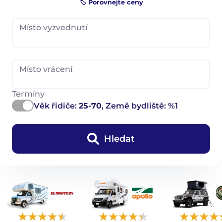
🏷️ Porovnejte ceny
Místo vyzvednutí
Místo vrácení
Termíny
Věk řidiče:
25-70
, Země bydliště: %1
Hledat