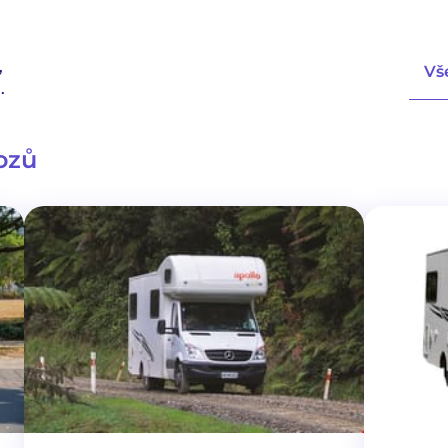
,
Vš
.
ozů