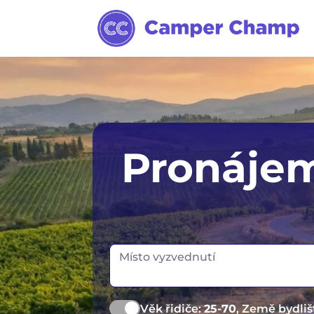
Sydney
Pronáje
Melbourne
Tasmánie
Místo vyzvednutí
Věk řidiče:
25-70
, Země bydliš