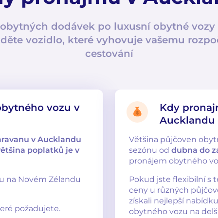
obytných dodávek po luxusní obytné vozy 
jděte vozidlo, které vyhovuje vašemu rozpoč
cestování
 obytného vozu v
Kdy pronaj
Aucklandu 
aravanu v Aucklandu
Většina půjčoven obyt
ětšina poplatků je v
sezónu od
dubna do z
pronájem obytného vo
zu na Novém Zélandu
Pokud jste flexibilní s
ceny u různých půjčove
získali nejlepší nabídk
teré požadujete.
obytného vozu na delš