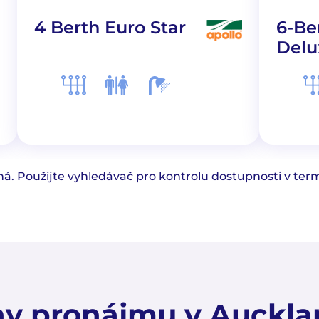
4 Berth Euro Star
6-Be
Delu
. Použijte vyhledávač pro kontrolu dostupnosti v termí
y pronájmu v Auckl