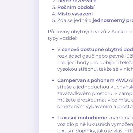
Délce rezervace
Ročním období
Místo vysazení
Zda se jedná o
jednosměrný pr
Půjčovny obytných vozů v Aucklandu 
typy vozidel:
V
cenově dostupné obytné do
rozkládací gauč nebo pevné lů
nabíjecí body pro dobíjení telef
vysokou střechu, takže se v nic
Campervan s pohonem 4WD
ob
střeše a jednoduchou kuchyňsk
zavazadlovém prostoru. S cam
můžete prozkoumat více míst, al
omezeným vybavením a prosto
Luxusní motorhome
znamená vě
vozidlo plné luxusních vymožen
luxusní doplňky, jako je vlastní 