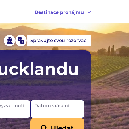
Destinace pronájmu
Spravujte svou rezervaci
Německo
USA
ucklandu
Island
Kanada
Irsko
yzvednutí
Datum vrácení
Hledat