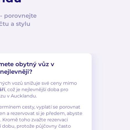
- porovnejte
tu a stylu
mete obytný vůz v
nejlevněji?
ných vozů snižuje své ceny mimo
áří
, což je nejlevnější doba pro
zu v Aucklandu.
 termínem cesty, vyplatí se porovnat
n a rezervovat si je předem, abyste
u. Kromě toho zvažte rezervaci
í dobu, protože půjčovny často