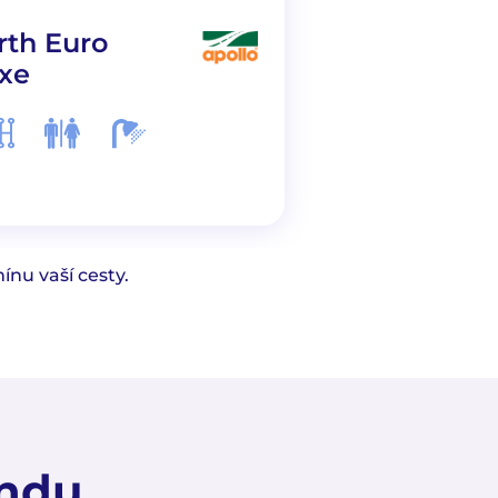
rth Euro
3-4 Berth Vo
xe
nu vaší cesty.
andu