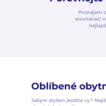
Pronájem o
srovnávači n
nejlep
Oblíbené obyt
Jakým stylem jezdíte vy? Najd