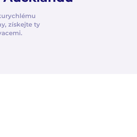
skurychlému
, získejte ty
vacemi.