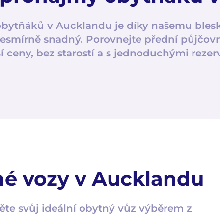
bytňáků v Aucklandu je díky našemu ble
esmírně snadný. Porovnejte přední půjčovny
ší ceny, bez starostí a s jednoduchými rezer
né vozy v Aucklandu
ěte svůj ideální obytný vůz výběrem z