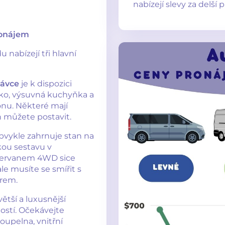
nabízejí slevy za delší
onájem
nabízejí tři hlavní
dávce
je k dispozici
žko, výsuvná kuchyňka a
onu. Některé mají
h můžete postavit.
vykle zahrnuje stan na
ou sestavu v
pervanem 4WD sice
e musíte se smířit s
rem.
tší a luxusnější
ostí. Očekávejte
koupelna, vnitřní