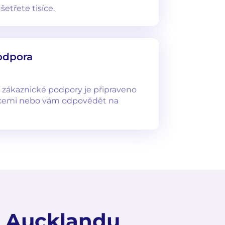
etřete tisíce.
odpora
 zákaznické podpory je připraveno
cemi nebo vám odpovědět na
v Aucklandu