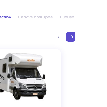
echny
Cenově dostupné
Luxusní