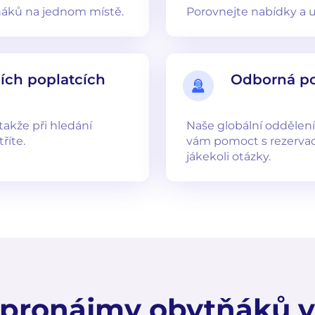
ňáků na jednom místě.
Porovnejte nabídky a uš
ních poplatcích
Odborná p
takže při hledání
Naše globální oddělení
říte.
vám pomoct s rezerva
jákekoli otázky.
 pronájmy obytňáků 