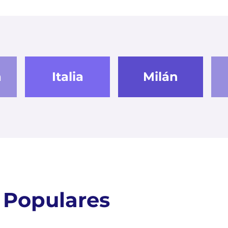
a
Italia
Milán
 Populares