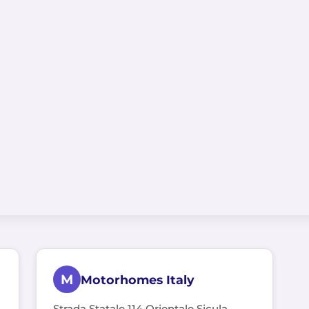
M
Motorhomes Italy
Strada Statale 114 Orientale Sicula,