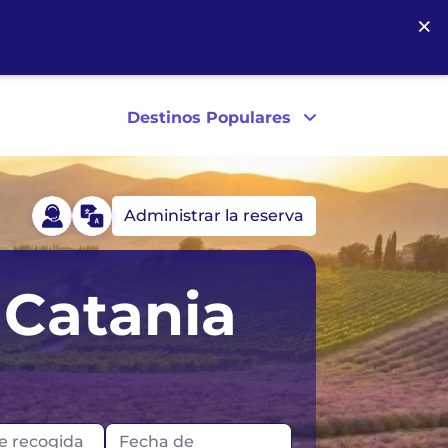
×
Destinos Populares
Administrar la reserva
al
Australia
 Catania
Unido
Canadá
Nueva Zelanda
e recogida
Fecha de