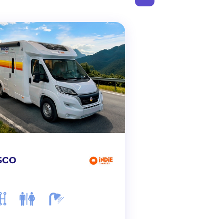
sco
VW Grand
California