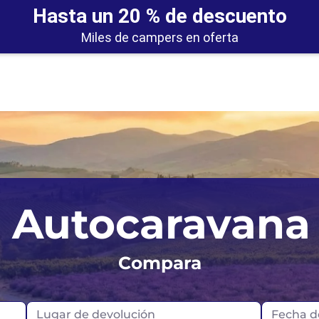
Hasta un 20 % de descuento
Miles de campers en oferta
Las Vegas
Alemania
Portug
r Autocaravana
Los Ángeles
Escocia
Reino 
Miami
Compara
Islandia
Noruega
Lugar de devolución
Fecha d