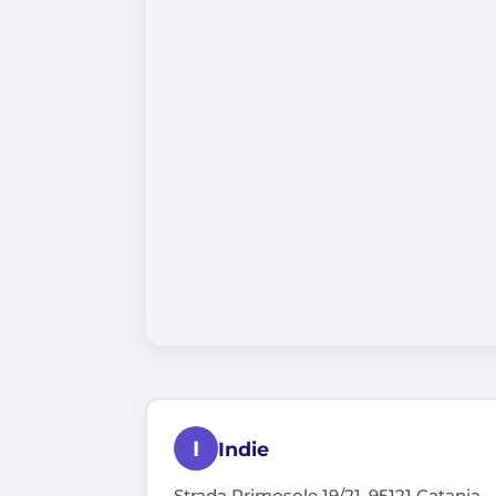
I
Indie
Strada Primosole 19/21, 95121 Catania,