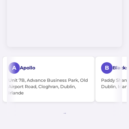
A
B
Apollo
Black
Unit 7B, Advance Business Park, Old
Paddy Shana
Airport Road, Cloghran, Dublin,
Dublin, Irlan
Irlande