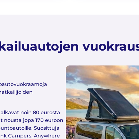
kailuautojen vuokraus
toautovuokraamoja
atkailijoiden
 alkavat noin 80 eurosta
vat nousta jopa 170 euroon
ntoautoille. Suosittuja
unk Campers, Anywhere