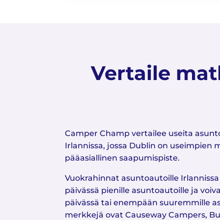
Vertaile mat
Camper Champ vertailee useita asun
Irlannissa, jossa Dublin on useimpien m
pääasiallinen saapumispiste.
Vuokrahinnat asuntoautoille Irlannissa
päivässä pienille asuntoautoille ja voi
päivässä tai enempään suuremmille asu
merkkejä ovat Causeway Campers, B