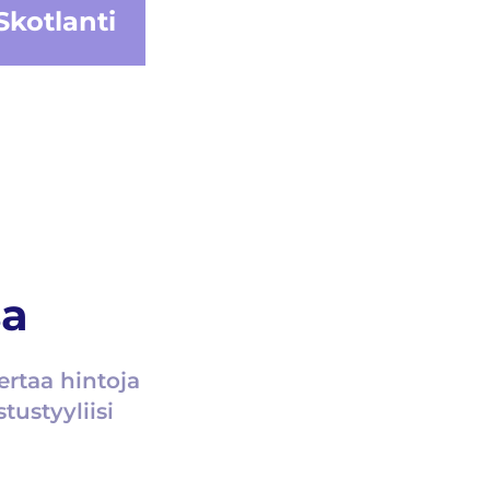
Skotlanti
sa
ertaa hintoja
tustyyliisi