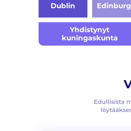
Dublin
Edinbur
Yhdistynyt
kuningaskunta
V
Edullisista 
löytääkses