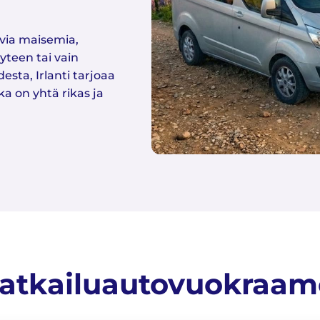
via maisemia,
yteen tai vain
sta, Irlanti tarjoaa
 on yhtä rikas ja
atkailuautovuokraam