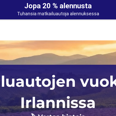
Jopa 20 % alennusta
Tuhansia matkailuautoja alennuksessa
Auckland
Iso-Britannia
luautojen vuo
Christchurch
Norja
Skotlanti
Irlannissa
Saksa