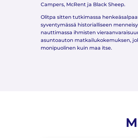
Campers, McRent ja Black Sheep.
Olitpa sitten tutkimassa henkeäsalpaa
syventymässä historialliseen menneisy
nauttimassa ihmisten vieraanvaraisuude
asuntoauton matkailukokemuksen, joka
monipuolinen kuin maa itse.
M