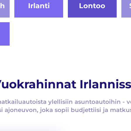
gh
Irlanti
Lontoo
uokrahinnat Irlannis
matkailuautoista ylellisiin asuntoautoihin - v
i ajoneuvon, joka sopii budjettiisi ja matkus