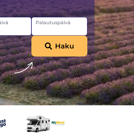
ivä
Palautuspäivä
Haku