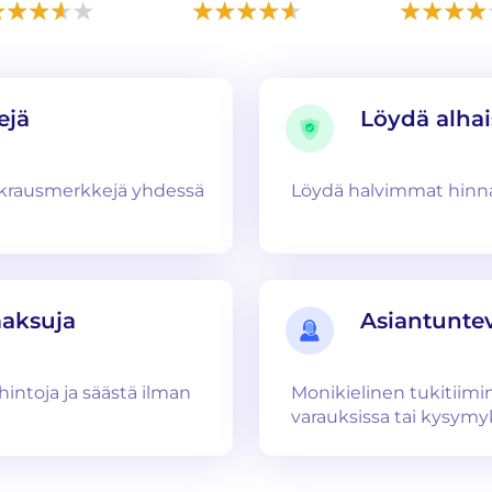
ejä
Löydä alha
uokrausmerkkejä yhdessä
Löydä halvimmat hinnat
maksuja
Asiantuntev
hintoja ja säästä ilman
Monikielinen tukitiim
varauksissa tai kysymyk