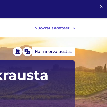
×
Vuokrauskohteet
Hallinnoi varaustasi
Islanti
Yhdysvallat
krausta
Irlanti
Kanada