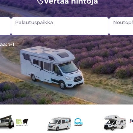
🏷️Vertaa hintoja
Palautuspaikka
Noutopä
aa: %1