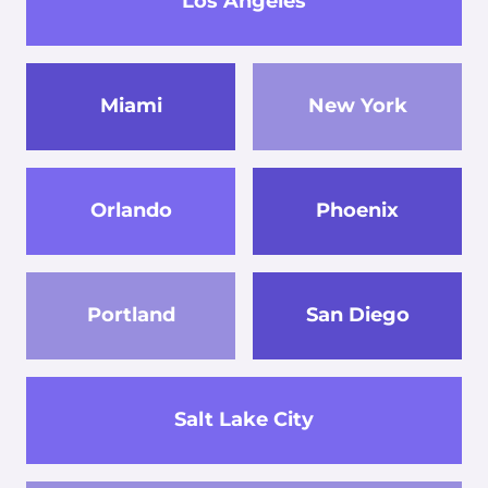
Los Angeles
Miami
New York
Orlando
Phoenix
Portland
San Diego
Salt Lake City