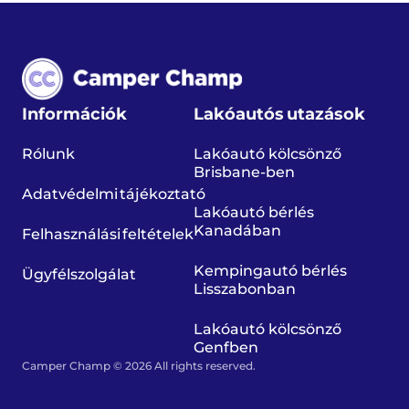
Információk
Lakóautós utazások
Rólunk
Lakóautó kölcsönző
Brisbane-ben
Adatvédelmi tájékoztató
Lakóautó bérlés
Kanadában
Felhasználási feltételek
Kempingautó bérlés
Ügyfélszolgálat
Lisszabonban
Lakóautó kölcsönző
Genfben
Camper Champ © 2026 All rights reserved.