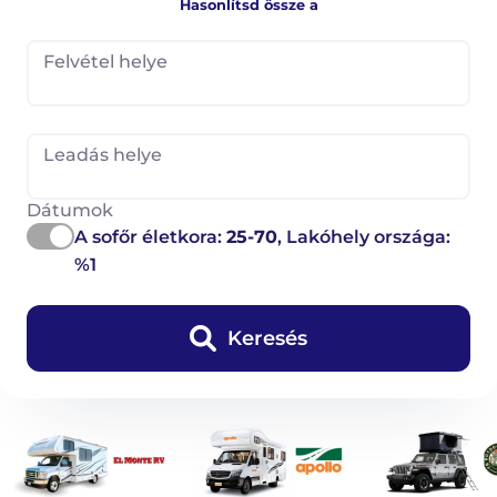
Hasonlítsd össze a
Felvétel helye
Leadás helye
Dátumok
A sofőr életkora:
25-70
, Lakóhely országa:
%1
Keresés