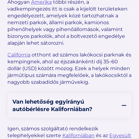
Ahogyan
Amerika
többi részén, a
vadkempingezés itt is csak a kijelölt területeken
engedélyezett, amelyek közé tartozhatnak a
nemzeti parkok, állami parkok, kamionos
pihenőhelyek vagy pihenőállomások, valamint
bizonyos parkolók, ahol a boltvezető engedélye
alapján lehet sátorozni.
California
otthont ad számos lakókocsi parknak és
kempingnek, ahol az éjszakánkénti díj 35–60
dollár (USD) között mozog. Ezek a helyek minden
járműtípus számára megfelelőek, a lakókocsiktól a
nagyobb szabadidős járművekig.
Van lehetőség egyirányú
autóbérlésre Kaliforniában?
Igen, számos szolgáltató rendelkezik
telephelyekkel szerte
Kaliforniában
és az
Egyesült