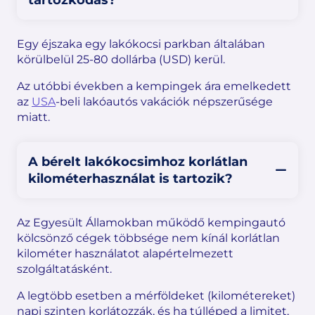
Egy éjszaka egy lakókocsi parkban általában
körülbelül 25-80 dollárba (USD) kerül.
Az utóbbi években a kempingek ára emelkedett
az
USA
-beli lakóautós vakációk népszerűsége
miatt.
A bérelt lakókocsimhoz korlátlan
kilométerhasználat is tartozik?
Az Egyesült Államokban működő kempingautó
kölcsönző cégek többsége nem kínál korlátlan
kilométer használatot alapértelmezett
szolgáltatásként.
A legtöbb esetben a mérföldeket (kilométereket)
napi szinten korlátozzák, és ha túlléped a limitet,