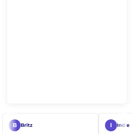
B
I
Britz
Indie