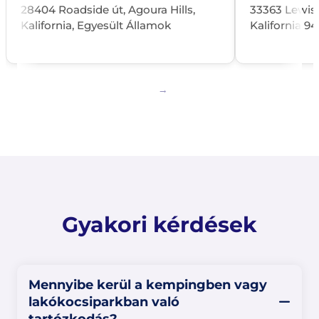
28404 Roadside út, Agoura Hills,
33363 Lewis 
Kalifornia, Egyesült Államok
Kalifornia 9
Gyakori kérdések
Mennyibe kerül a kempingben vagy
lakókocsiparkban való
tartózkodás?