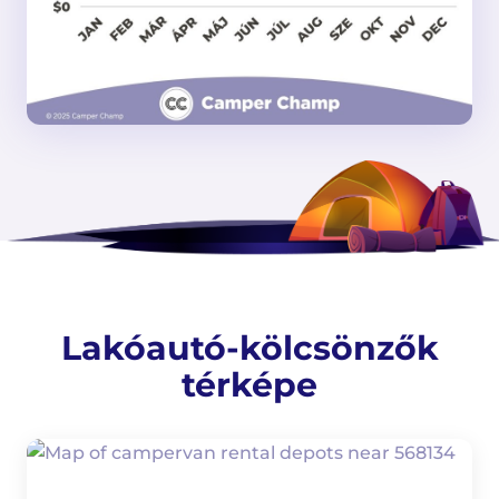
Lakóautó-kölcsönzők
térképe