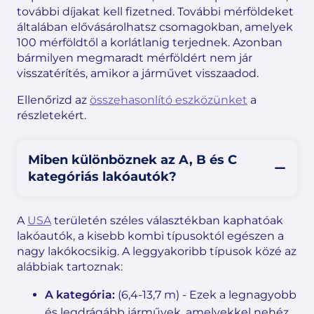
további díjakat kell fizetned. További mérföldeket
általában elővásárolhatsz csomagokban, amelyek
100 mérföldtől a korlátlanig terjednek. Azonban
bármilyen megmaradt mérföldért nem jár
visszatérítés, amikor a járművet visszaadod.
Ellenőrizd az
összehasonlító eszközünket
a
részletekért.
Miben különböznek az A, B és C
kategóriás lakóautók?
A
USA
területén széles választékban kaphatóak
lakóautók, a kisebb kombi típusoktól egészen a
nagy lakókocsikig. A leggyakoribb típusok közé az
alábbiak tartoznak:
A kategória:
(6,4-13,7 m) - Ezek a legnagyobb
és legdrágább járművek, amelyekkel nehéz