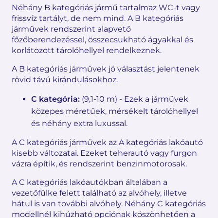
Néhány B kategóriás jármű tartalmaz WC-t vagy
frissvíz tartályt, de nem mind. A B kategóriás
járművek rendszerint alapvető
főzőberendezéssel, összecsukható ágyakkal és
korlátozott tárolóhellyel rendelkeznek.
A B kategóriás járművek jó választást jelentenek
rövid távú kirándulásokhoz.
C kategória:
(9,1-10 m) - Ezek a járművek
közepes méretűek, mérsékelt tárolóhellyel
és néhány extra luxussal.
A C kategóriás járművek az A kategóriás lakóautó
kisebb változatai. Ezeket teherautó vagy furgon
vázra építik, és rendszerint benzinmotorosak.
A C kategóriás lakóautókban általában a
vezetőfülke felett található az alvóhely, illetve
hátul is van további alvóhely. Néhány C kategóriás
modellnél kihúzható opciónak köszönhetően a