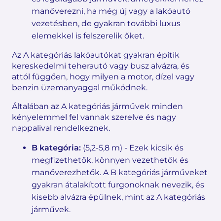
manőverezni, ha még új vagy a lakóautó
vezetésben, de gyakran további luxus
elemekkel is felszerelik őket.
Az A kategóriás lakóautókat gyakran építik
kereskedelmi teherautó vagy busz alvázra, és
attól függően, hogy milyen a motor, dízel vagy
benzin üzemanyaggal működnek.
Általában az A kategóriás járművek minden
kényelemmel fel vannak szerelve és nagy
nappalival rendelkeznek.
B kategória:
(5,2-5,8 m) - Ezek kicsik és
megfizethetők, könnyen vezethetők és
manőverezhetők. A B kategóriás járműveket
gyakran átalakított furgonoknak nevezik, és
kisebb alvázra épülnek, mint az A kategóriás
járművek.