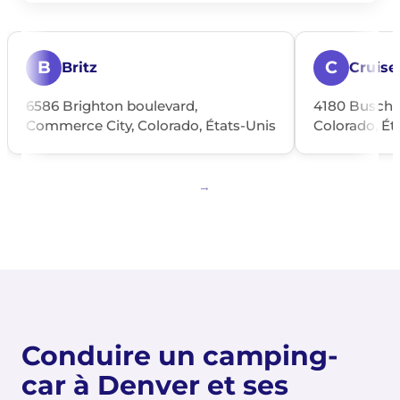
B
C
Britz
Cruise
6586 Brighton boulevard,
4180 Busch p
Commerce City, Colorado, États-Unis
Colorado, Ét
Conduire un camping-
car à Denver et ses