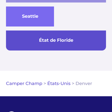
Seattle
État de Floride
Camper Champ
>
États-Unis
>
Denver