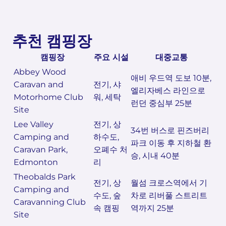
추천 캠핑장
캠핑장
주요 시설
대중교통
Abbey Wood
애비 우드역 도보 10분,
Caravan and
전기, 샤
엘리자베스 라인으로
Motorhome Club
워, 세탁
런던 중심부 25분
Site
Lee Valley
전기, 상
34번 버스로 핀즈버리
Camping and
하수도,
파크 이동 후 지하철 환
Caravan Park,
오폐수 처
승, 시내 40분
Edmonton
리
Theobalds Park
전기, 상
월섬 크로스역에서 기
Camping and
수도, 숲
차로 리버풀 스트리트
Caravanning Club
속 캠핑
역까지 25분
Site