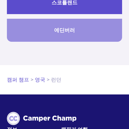
스코틀랜드
에딘버러
캠퍼 챔프
>
영국
>
런던