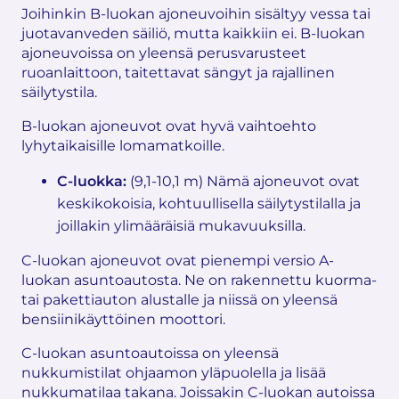
Joihinkin B-luokan ajoneuvoihin sisältyy vessa tai
juotavanveden säiliö, mutta kaikkiin ei. B-luokan
ajoneuvoissa on yleensä perusvarusteet
ruoanlaittoon, taitettavat sängyt ja rajallinen
säilytystila.
B-luokan ajoneuvot ovat hyvä vaihtoehto
lyhytaikaisille lomamatkoille.
C-luokka:
(9,1-10,1 m) Nämä ajoneuvot ovat
keskikokoisia, kohtuullisella säilytystilalla ja
joillakin ylimääräisiä mukavuuksilla.
C-luokan ajoneuvot ovat pienempi versio A-
luokan asuntoautosta. Ne on rakennettu kuorma-
tai pakettiauton alustalle ja niissä on yleensä
bensiinikäyttöinen moottori.
C-luokan asuntoautoissa on yleensä
nukkumistilat ohjaamon yläpuolella ja lisää
nukkumatilaa takana. Joissakin C-luokan autoissa