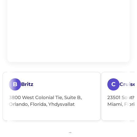
B
C
Britz
Cruise
3800 West Colonial Tie, Suite B,
23501 South D
Orlando, Florida, Yhdysvallat
Miami, Florid