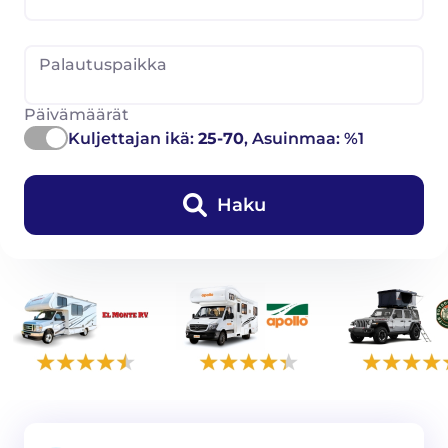
Palautuspaikka
Päivämäärät
Kuljettajan ikä:
25-70
, Asuinmaa: %1
Haku