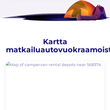
Kartta
matkailuautovuokraamois