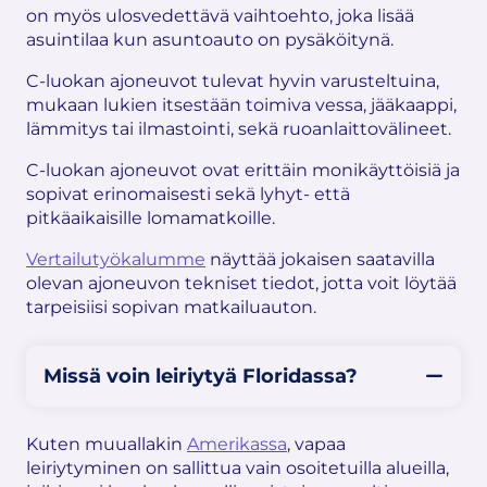
on myös ulosvedettävä vaihtoehto, joka lisää
asuintilaa kun asuntoauto on pysäköitynä.
C-luokan ajoneuvot tulevat hyvin varusteltuina,
mukaan lukien itsestään toimiva vessa, jääkaappi,
lämmitys tai ilmastointi, sekä ruoanlaittovälineet.
C-luokan ajoneuvot ovat erittäin monikäyttöisiä ja
sopivat erinomaisesti sekä lyhyt- että
pitkäaikaisille lomamatkoille.
Vertailutyökalumme
näyttää jokaisen saatavilla
olevan ajoneuvon tekniset tiedot, jotta voit löytää
tarpeisiisi sopivan matkailuauton.
Missä voin leiriytyä Floridassa?
Kuten muuallakin
Amerikassa
, vapaa
leiriytyminen on sallittua vain osoitetuilla alueilla,