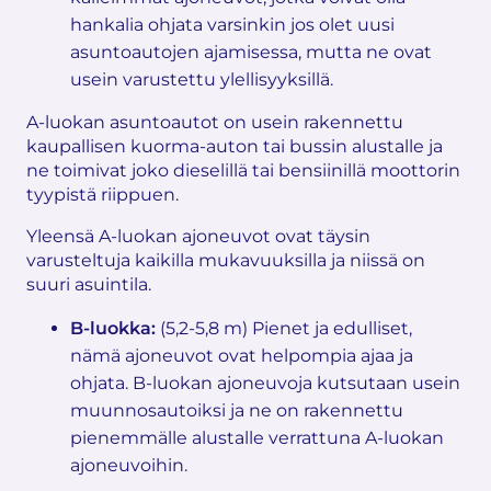
hankalia ohjata varsinkin jos olet uusi
asuntoautojen ajamisessa, mutta ne ovat
usein varustettu ylellisyyksillä.
A-luokan asuntoautot on usein rakennettu
kaupallisen kuorma-auton tai bussin alustalle ja
ne toimivat joko dieselillä tai bensiinillä moottorin
tyypistä riippuen.
Yleensä A-luokan ajoneuvot ovat täysin
varusteltuja kaikilla mukavuuksilla ja niissä on
suuri asuintila.
B-luokka:
(5,2-5,8 m) Pienet ja edulliset,
nämä ajoneuvot ovat helpompia ajaa ja
ohjata. B-luokan ajoneuvoja kutsutaan usein
muunnosautoiksi ja ne on rakennettu
pienemmälle alustalle verrattuna A-luokan
ajoneuvoihin.