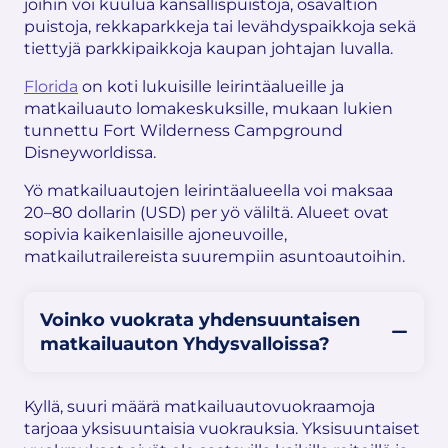
joihin voi kuulua kansallispuistoja, osavaltion
puistoja, rekkaparkkeja tai levähdyspaikkoja sekä
tiettyjä parkkipaikkoja kaupan johtajan luvalla.
Florida
on koti lukuisille leirintäalueille ja
matkailuauto lomakeskuksille, mukaan lukien
tunnettu Fort Wilderness Campground
Disneyworldissa.
Yö matkailuautojen leirintäalueella voi maksaa
20–80 dollarin (USD) per yö väliltä. Alueet ovat
sopivia kaikenlaisille ajoneuvoille,
matkailutrailereista suurempiin asuntoautoihin.
Voinko vuokrata yhdensuuntaisen
matkailuauton Yhdysvalloissa?
Kyllä, suuri määrä matkailuautovuokraamoja
tarjoaa yksisuuntaisia vuokrauksia. Yksisuuntaiset