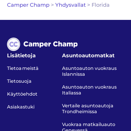
Camper Champ
>
Yhdysvallat
>
Florida
Lisätietoja
Asuntoautomatkat
Tietoa meistä
Asuntoauton vuokraus
Islannissa
Tietosuoja
Asuntoauton vuokraus
Italiassa
Käyttöehdot
Vertaile asuntoautoja
Asiakastuki
Trondheimissa
Vuokraa matkailuauto
Genevessä