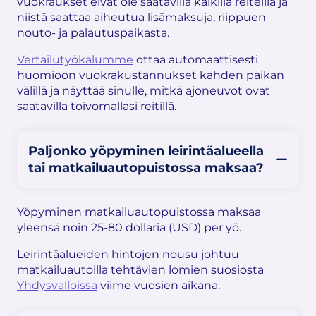
vuokraukset eivät ole saatavilla kaikilla reiteillä ja
niistä saattaa aiheutua lisämaksuja, riippuen
nouto- ja palautuspaikasta.
Vertailutyökalumme
ottaa automaattisesti
huomioon vuokrakustannukset kahden paikan
välillä ja näyttää sinulle, mitkä ajoneuvot ovat
saatavilla toivomallasi reitillä.
Paljonko yöpyminen leirintäalueella
tai matkailuautopuistossa maksaa?
Yöpyminen matkailuautopuistossa maksaa
yleensä noin 25-80 dollaria (USD) per yö.
Leirintäalueiden hintojen nousu johtuu
matkailuautoilla tehtävien lomien suosiosta
Yhdysvalloissa
viime vuosien aikana.