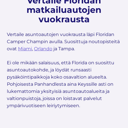
Vertaile Floridan
matkailuautojen
vuokrausta
Vertaile asuntoautojen vuokrausta läpi Floridan
Camper Champin avulla. Suosittuja noutopisteitä
ovat
Miami
,
Orlando
ja Tampa.
Ei ole mikään salaisuus, että Florida on suosittu
asuntoautokohde, ja löydät runsaasti
pysäköintipaikkoja koko osavaltion alueelta.
Pohjoisesta Panhandlesta aina Keyssille asti on
lukemattomia yksityisiä asuntoautoalueita ja
valtionpuistoja, joissa on loistavat palvelut
ympärivuotiseen leiriytymiseen.