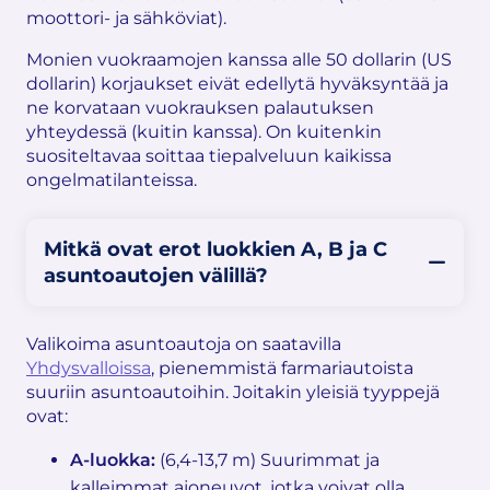
moottori- ja sähköviat).
Monien vuokraamojen kanssa alle 50 dollarin (US
dollarin) korjaukset eivät edellytä hyväksyntää ja
ne korvataan vuokrauksen palautuksen
yhteydessä (kuitin kanssa). On kuitenkin
suositeltavaa soittaa tiepalveluun kaikissa
ongelmatilanteissa.
Mitkä ovat erot luokkien A, B ja C
asuntoautojen välillä?
Valikoima asuntoautoja on saatavilla
Yhdysvalloissa
, pienemmistä farmariautoista
suuriin asuntoautoihin. Joitakin yleisiä tyyppejä
ovat:
A-luokka:
(6,4-13,7 m) Suurimmat ja
kalleimmat ajoneuvot, jotka voivat olla