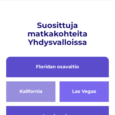
Suosittuja
matkakohteita
Yhdysvalloissa
Floridan osavaltio
Kalifornia
Las Vegas