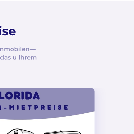
ise
ohnmobilen—
 das u Ihrem