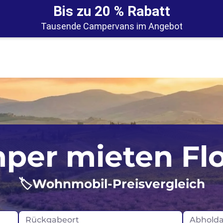
Bis zu 20 % Rabatt
Tausende Campervans im Angebot
Großbritannien
Norw
per mieten Flo
Irland
Schot
🏷️Wohnmobil-Preisvergleich
Island
Portugal
Rückgabeort
Abhold