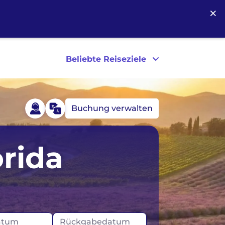
×
Beliebte Reiseziele
Buchung verwalten
egen
Australien
rida
tland
Kanada
Neuseeland
USA
atum
Rückgabedatum