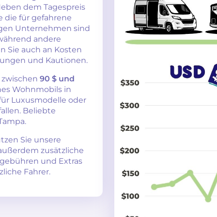
Neben dem Tagespreis
e die für gefahrene
nigen Unternehmen sind
 während andere
n Sie auch an Kosten
erungen und Kautionen.
n zwischen
90 $ und
ines Wohnmobils in
 für Luxusmodelle oder
llen. Beliebte
 Tampa.
utzen Sie unsere
 außerdem zusätzliche
tzgebühren und Extras
zliche Fahrer.