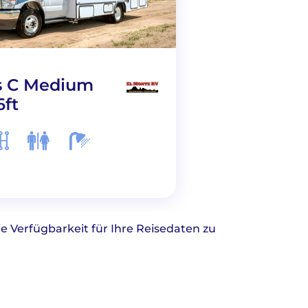
s C Medium
Class C Small 
6ft
23ft
 Verfügbarkeit für Ihre Reisedaten zu