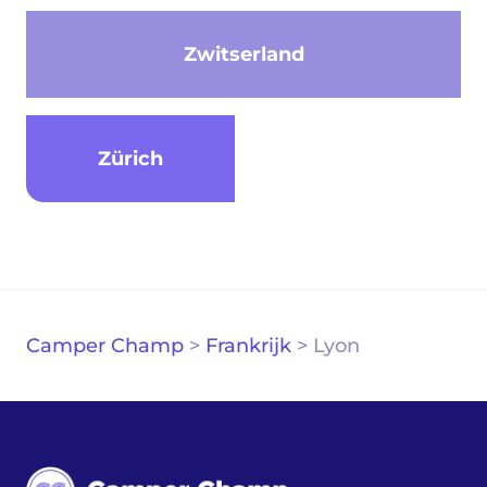
Zwitserland
Zürich
Camper Champ
>
Frankrijk
>
Lyon