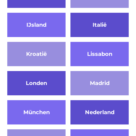
IJsland
Italië
Kroatië
Lissabon
Londen
Madrid
München
Nederland