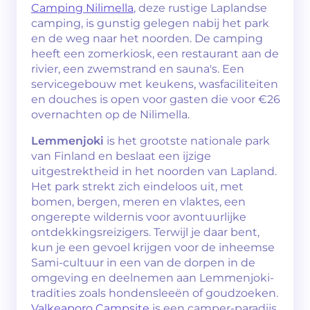
Camping Nilimella
, deze rustige Laplandse
camping, is gunstig gelegen nabij het park
en de weg naar het noorden. De camping
heeft een zomerkiosk, een restaurant aan de
rivier, een zwemstrand en sauna's. Een
servicegebouw met keukens, wasfaciliteiten
en douches is open voor gasten die voor €26
overnachten op de Nilimella.
Lemmenjoki
is het grootste nationale park
van Finland en beslaat een ijzige
uitgestrektheid in het noorden van Lapland.
Het park strekt zich eindeloos uit, met
bomen, bergen, meren en vlaktes, een
ongerepte wildernis voor avontuurlijke
ontdekkingsreizigers. Terwijl je daar bent,
kun je een gevoel krijgen voor de inheemse
Sami-cultuur in een van de dorpen in de
omgeving en deelnemen aan Lemmenjoki-
tradities zoals hondensleeën of goudzoeken.
Valkeaporo Campsite
is een camper-paradijs