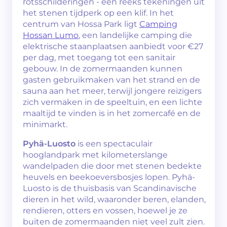
rotsschilderingen - een reeks tekeningen uit
het stenen tijdperk op een klif. In het
centrum van Hossa Park ligt
Camping
Hossan Lumo
, een landelijke camping die
elektrische staanplaatsen aanbiedt voor €27
per dag, met toegang tot een sanitair
gebouw. In de zomermaanden kunnen
gasten gebruikmaken van het strand en de
sauna aan het meer, terwijl jongere reizigers
zich vermaken in de speeltuin, en een lichte
maaltijd te vinden is in het zomercafé en de
minimarkt.
Pyhä-Luosto
is een spectaculair
hooglandpark met kilometerslange
wandelpaden die door met stenen bedekte
heuvels en beekoeversbosjes lopen. Pyhä-
Luosto is de thuisbasis van Scandinavische
dieren in het wild, waaronder beren, elanden,
rendieren, otters en vossen, hoewel je ze
buiten de zomermaanden niet veel zult zien.