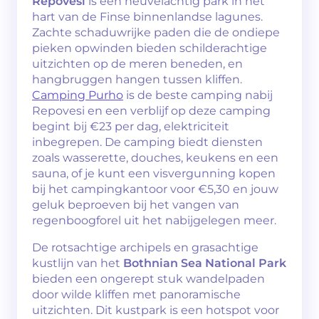
Repovesi
is een heuvelachtig park in het
hart van de Finse binnenlandse lagunes.
Zachte schaduwrijke paden die de ondiepe
pieken opwinden bieden schilderachtige
uitzichten op de meren beneden, en
hangbruggen hangen tussen kliffen.
Camping Purho
is de beste camping nabij
Repovesi en een verblijf op deze camping
begint bij €23 per dag, elektriciteit
inbegrepen. De camping biedt diensten
zoals wasserette, douches, keukens en een
sauna, of je kunt een visvergunning kopen
bij het campingkantoor voor €5,30 en jouw
geluk beproeven bij het vangen van
regenboogforel uit het nabijgelegen meer.
De rotsachtige archipels en grasachtige
kustlijn van het
Bothnian Sea National Park
bieden een ongerept stuk wandelpaden
door wilde kliffen met panoramische
uitzichten. Dit kustpark is een hotspot voor