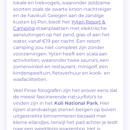
lokale en trekvogels, waaronder zeldzame
soorten zoals de zwarte kroon-nachtreiger
en de havikuil. Gelegen aan de zandige
kusten bij Pori, biedt het
Yyteri Resort &
Camping
staanplaatsen met elektrische
aansluitingen op het zand, gras of aan het
water, vanaf €19 per nacht. Een resort
camping zou niet compleet zijn zonder
voorzieningen. Yyteri heeft een scala aan
activiteiten, waaronder twee sauna's, een
zomerwinkel en restaurant, minigolf, een
kinderspeeltuin, fietsverhuur en kook- en
wasfaciliteiten.
Veel Finse fotografen zijn het erover eens dat
de meest fascinerende natuurfoto's te
vinden zijn in het
Koli National Park
. Hier
rijzen standvastige stenen bergen op boven
uitgestrekte binnenmeren bezaaid met
kleine eilandjes, terwijl het pad achter je leidt
naar een weelderig sparrenbos. Het is