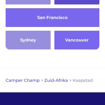
San Francisco
Sydney
Vancouver
Camper Champ
>
Zuid-Afrika
>
Kaapstad