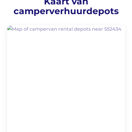
Kaart van
camperverhuurdepots