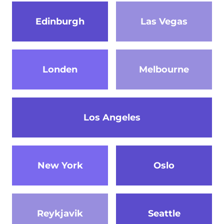
Edinburgh
Las Vegas
Londen
Melbourne
Los Angeles
New York
Oslo
Reykjavik
Seattle