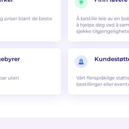
 priser blant de beste
Å bestille leie av en bo
å hjelpe deg ved å sam
sjekke tilgjengelighete
gebyrer
Kundestøtte
spar uten
Vårt flerspråklige støt
bestillinger eller even