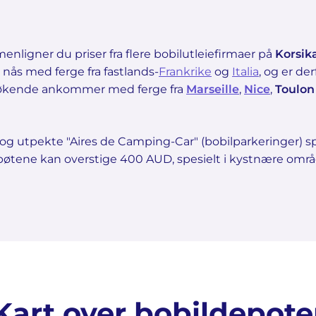
nligner du priser fra flere bobilutleiefirmaer på
Korsik
nås med ferge fra fastlands-
Frankrike
og
Italia
, og er de
besøkende ankommer med ferge fra
Marseille
,
Nice
,
Toulon
er og utpekte "Aires de Camping-Car" (bobilparkeringer) s
 bøtene kan overstige 400 AUD, spesielt i kystnære områ
Kart over bobildepote