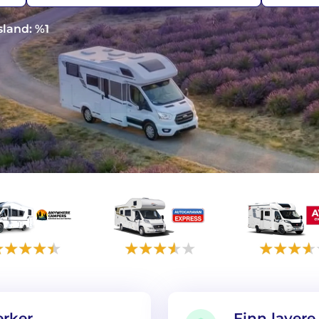
sland: %1
rker
Finn lavere 