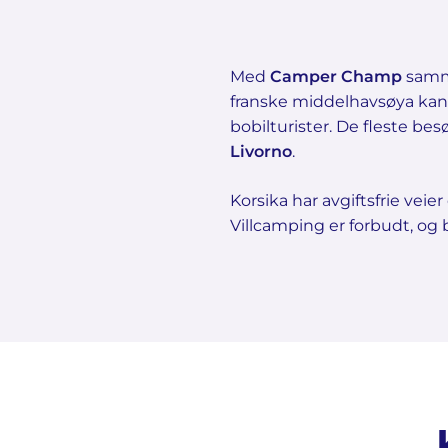
Med
Camper Champ
samme
franske middelhavsøya kan 
bobilturister. De fleste 
Livorno
.
Korsika har avgiftsfrie vei
Villcamping er forbudt, og