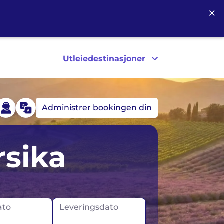
×
Utleiedestinasjoner
Administrer bookingen din
Tyskland
USA
rsika
Island
Canada
Irland
ato
Leveringsdato