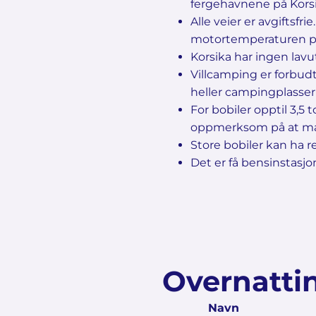
fergehavnene på Korsik
Alle veier er avgiftsfr
motortemperaturen på 
Korsika har ingen lavut
Villcamping er forbud
heller campingplasser 
For bobiler opptil 3,5
oppmerksom på at mang
Store bobiler kan ha 
Det er få bensinstasjon
Overnattin
Navn