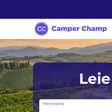
Sydney
Leie
Melbourne
Tasmania
Hentested