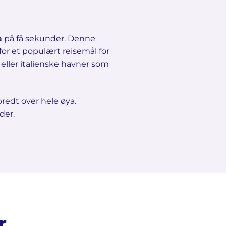
a
på få sekunder. Denne
rfor et populært reisemål for
eller italienske havner som
predt over hele øya.
der.
r