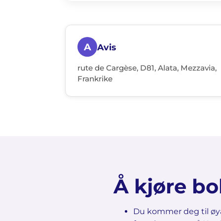
A
Avis
rute de Cargèse, D81, Alata, Mezzavia,
Frankrike
Å kjøre bo
Du kommer deg til øya 