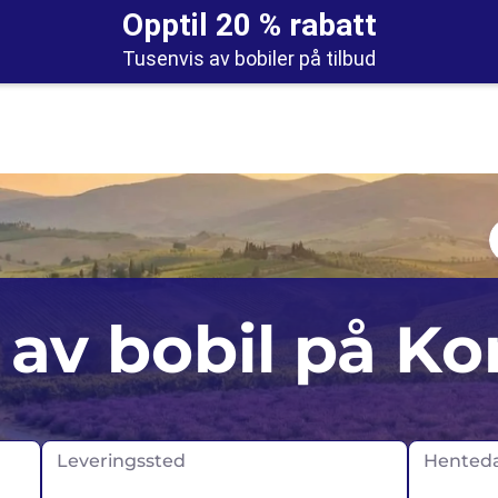
Opptil 20 % rabatt
Tusenvis av bobiler på tilbud
Auckland
Storbritannia
 av bobil på Ko
Christchurch
Norge
Portugal
Skottland
Leveringssted
Hented