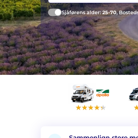
Sjåførens alder:
25-70
, Bosted
Sammenlign store me