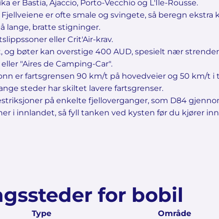
a er Bastia, Ajaccio, Porto-Vecchio og L'Île-Rousse.
ie. Fjellveiene er ofte smale og svingete, så beregn ekstr
lange, bratte stigninger.
slippssoner eller Crit'Air-krav.
t, og bøter kan overstige 400 AUD, spesielt nær strende
eller "Aires de Camping-Car".
 tonn er fartsgrensen 90 km/t på hovedveier og 50 km/t i
e steder har skiltet lavere fartsgrenser.
restriksjoner på enkelte fjelloverganger, som D84 gjenn
er i innlandet, så fyll tanken ved kysten før du kjører in
gssteder for bobil
Type
Område