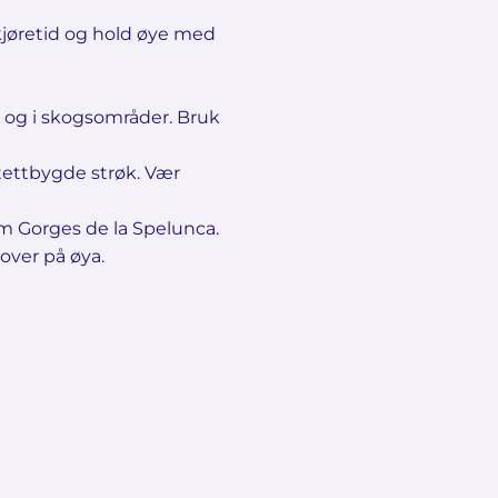
a kjøretid og hold øye med
r og i skogsområder. Bruk
 tettbygde strøk. Vær
om Gorges de la Spelunca.
nover på øya.