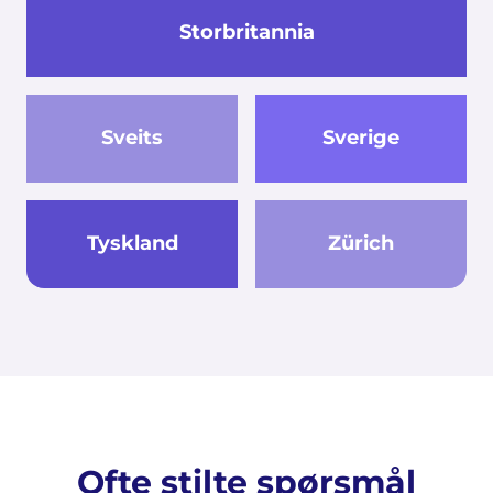
Storbritannia
Sveits
Sverige
Tyskland
Zürich
Ofte stilte spørsmål