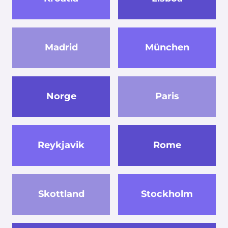
Madrid
München
Norge
Paris
Reykjavik
Rome
Skottland
Stockholm