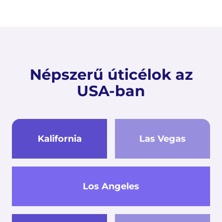
Népszerű úticélok az
USA-ban
Kalifornia
Las Vegas
Los Angeles