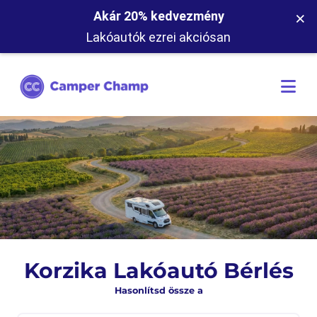
×
Akár 20% kedvezmény
Lakóautók ezrei akciósan
Korzika Lakóautó Bérlés
Hasonlítsd össze a