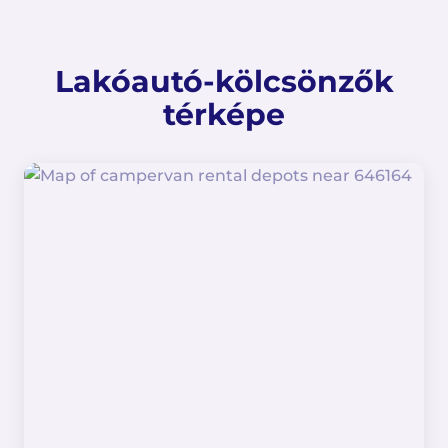
Lakóautó-kölcsönzők
térképe