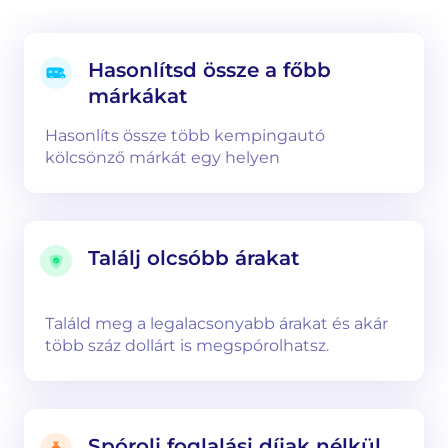
Hasonlítsd össze a főbb
márkákat
Hasonlíts össze több kempingautó
kölcsönző márkát egy helyen
Találj olcsóbb árakat
Találd meg a legalacsonyabb árakat és akár
több száz dollárt is megspórolhatsz.
Spórolj foglalási díjak nélkül