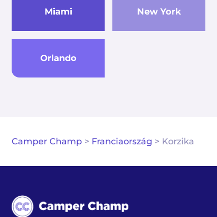
Miami
New York
Orlando
Camper Champ
>
Franciaország
>
Korzika