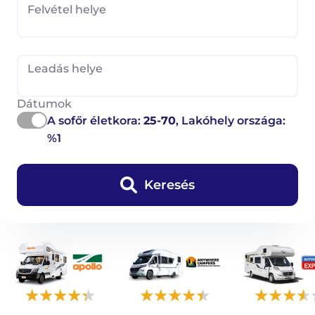
Felvétel helye
Leadás helye
Dátumok
A sofőr életkora:
25-70
, Lakóhely országa:
%1
Keresés