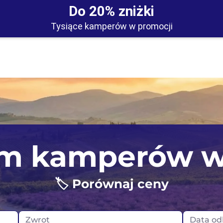
Do 20% zniżki
Tysiące kamperów w promocji
Irlandia
Portugali
m kamperów w
Islandia
Szkocja
🏷️ Porównaj ceny
Niemcy
Wielka Br
Norwegia
Zwrot
Data od