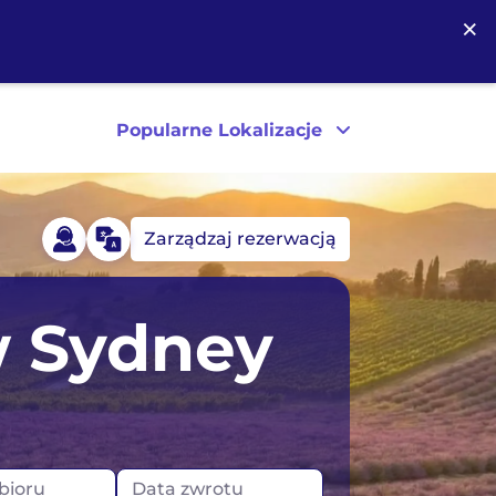
×
Popularne Lokalizacje
Zarządzaj rezerwacją
a
Australia
 Sydney
Kanada
ytania
Nowa Zelandia
USA
bioru
Data zwrotu