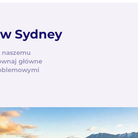
 w Sydney
i naszemu
ównaj główne
problemowymi