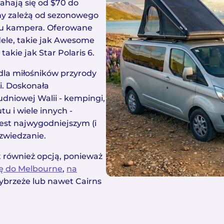
ają się od $70 do
ny zależą od sezonowego
aju kampera. Oferowane
le, takie jak Awesome
akie jak Star Polaris 6.
la miłośników przyrody
i. Doskonała
dniowej Walii - kempingi,
u i wiele innych -
st najwygodniejszym (i
zwiedzanie.
 również opcją, ponieważ
ę do Melbourne
,
na
Wybrzeże lub nawet Cairns