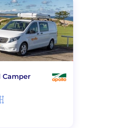
d Camper
2-Berth Hitop