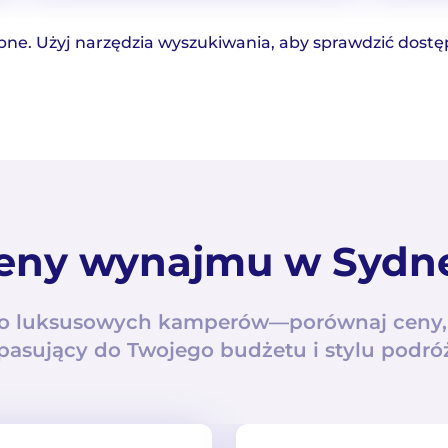
pne. Użyj narzędzia wyszukiwania, aby sprawdzić dos
eny wynajmu w Sydn
do luksusowych kamperów—porównaj ceny, 
pasujący do Twojego budżetu i stylu podr