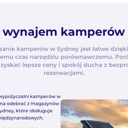
 wynajem kamperów
anie kamperów w Sydney jest łatwe dzięk
cemu czas narzędziu porównawczemu. Por
uzyskać lepsze ceny i spokój ducha z bez
rezerwacjami.
wypożyczalni kamperów w
na odebrać z magazynów
Sydney, które obsługuje
 międzynarodowych.