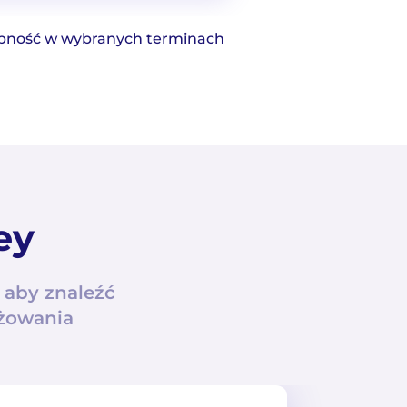
tępność w wybranych terminach
ey
aby znaleźć
óżowania