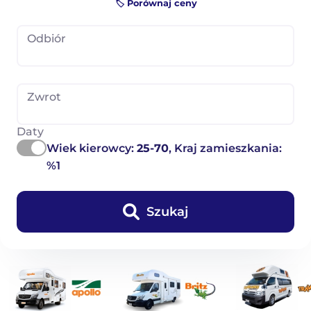
🏷️ Porównaj ceny
Odbiór
Zwrot
Daty
Wiek kierowcy:
25-70
, Kraj zamieszkania:
%1
Szukaj