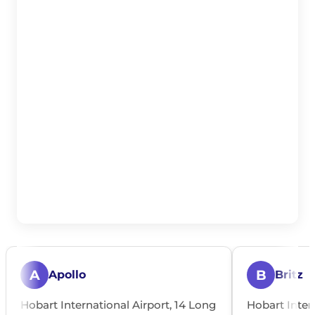
A
B
Apollo
Britz
Hobart International Airport, 14 Long
Hobart Inter