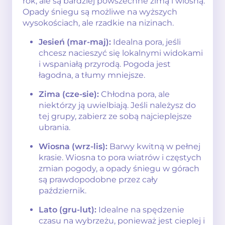
rok, ale są bardziej powszechne zimą i wiosną.
Opady śniegu są możliwe na wyższych
wysokościach, ale rzadkie na nizinach.
Jesień (mar-maj):
Idealna pora, jeśli
chcesz nacieszyć się lokalnymi widokami
i wspaniałą przyrodą. Pogoda jest
łagodna, a tłumy mniejsze.
Zima (cze-sie):
Chłodna pora, ale
niektórzy ją uwielbiają. Jeśli należysz do
tej grupy, zabierz ze sobą najcieplejsze
ubrania.
Wiosna (wrz-lis):
Barwy kwitną w pełnej
krasie. Wiosna to pora wiatrów i częstych
zmian pogody, a opady śniegu w górach
są prawdopodobne przez cały
październik.
Lato (gru-lut):
Idealne na spędzenie
czasu na wybrzeżu, ponieważ jest cieplej i