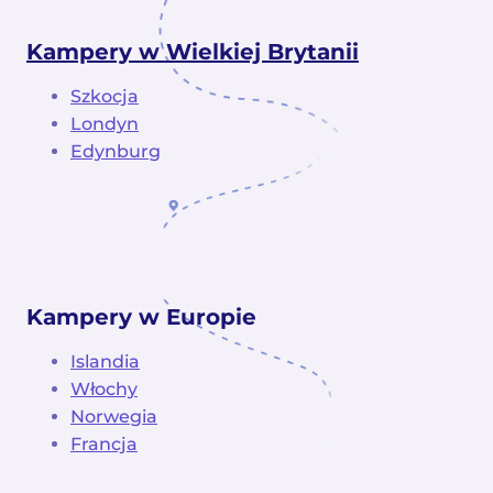
Kampery w Wielkiej Brytanii
Szkocja
Londyn
Edynburg
Kampery w Europie
Islandia
Włochy
Norwegia
Francja