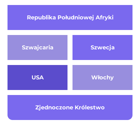
Republika Południowej Afryki
Szwajcaria
Szwecja
USA
Włochy
Zjednoczone Królestwo