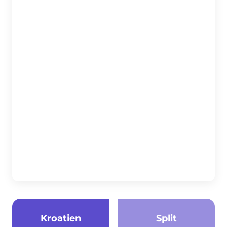
Kroatien
Split