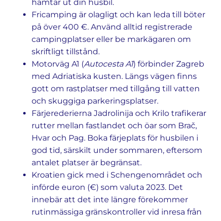
hämtar ut din husbil.
Fricamping är olagligt och kan leda till böter
på över 400 €. Använd alltid registrerade
campingplatser eller be markägaren om
skriftligt tillstånd.
Motorväg A1 (
Autocesta A1
) förbinder Zagreb
med Adriatiska kusten. Längs vägen finns
gott om rastplatser med tillgång till vatten
och skuggiga parkeringsplatser.
Färjerederierna Jadrolinija och Krilo trafikerar
rutter mellan fastlandet och öar som Brač,
Hvar och Pag. Boka färjeplats för husbilen i
god tid, särskilt under sommaren, eftersom
antalet platser är begränsat.
Kroatien gick med i Schengenområdet och
införde euron (€) som valuta 2023. Det
innebär att det inte längre förekommer
rutinmässiga gränskontroller vid inresa från