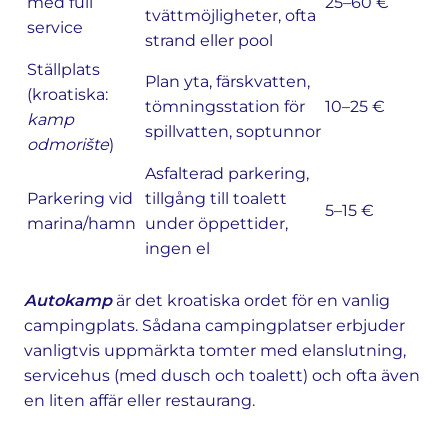
med full
25–60 €
tvättmöjligheter, ofta
service
strand eller pool
Ställplats
Plan yta, färskvatten,
(kroatiska:
tömningsstation för
10–25 €
kamp
spillvatten, soptunnor
odmorište
)
Asfalterad parkering,
Parkering vid
tillgång till toalett
5–15 €
marina/hamn
under öppettider,
ingen el
Autokamp
är det kroatiska ordet för en vanlig
campingplats. Sådana campingplatser erbjuder
vanligtvis uppmärkta tomter med elanslutning,
servicehus (med dusch och toalett) och ofta även
en liten affär eller restaurang.