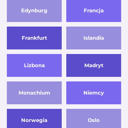
Edynburg
Francja
Frankfurt
Islandia
Lizbona
Madryt
Monachium
Niemcy
Norwegia
Oslo