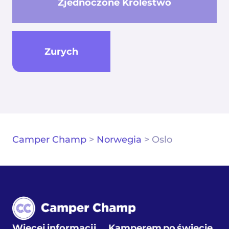
Zjednoczone Królestwo
Zurych
Camper Champ
>
Norwegia
>
Oslo
Więcej informacji
Kamperem po świecie