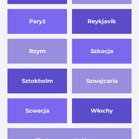
Paryż
Reykjavik
Rzym
Szkocja
Sztokholm
Szwajcaria
Szwecja
Włochy