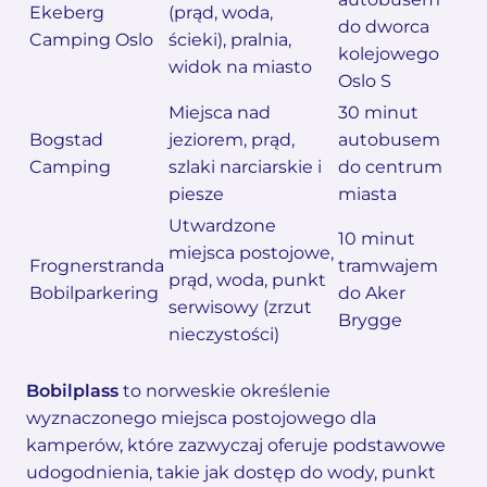
Ekeberg
(prąd, woda,
do dworca
Camping Oslo
ścieki), pralnia,
kolejowego
widok na miasto
Oslo S
Miejsca nad
30 minut
Bogstad
jeziorem, prąd,
autobusem
Camping
szlaki narciarskie i
do centrum
piesze
miasta
Utwardzone
10 minut
miejsca postojowe,
Frognerstranda
tramwajem
prąd, woda, punkt
Bobilparkering
do Aker
serwisowy (zrzut
Brygge
nieczystości)
Bobilplass
to norweskie określenie
wyznaczonego miejsca postojowego dla
kamperów, które zazwyczaj oferuje podstawowe
udogodnienia, takie jak dostęp do wody, punkt