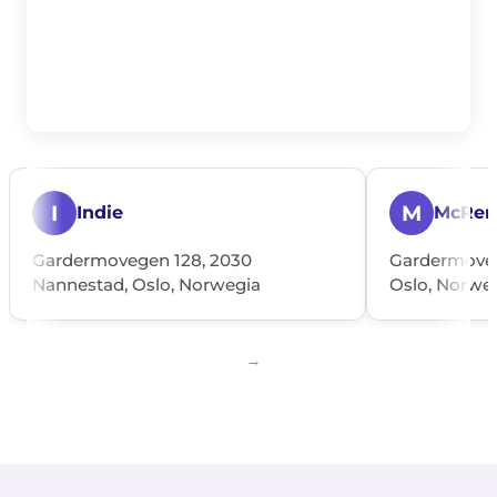
I
M
Indie
McRen
Gardermovegen 128, 2030
Gardermoveg
Nannestad, Oslo, Norwegia
Oslo, Norwe