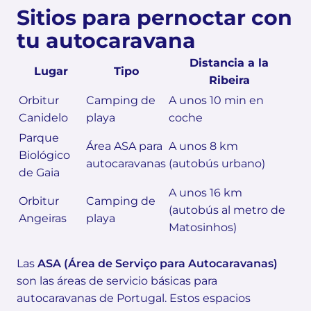
Sitios para pernoctar con
tu autocaravana
Distancia a la
Lugar
Tipo
Ribeira
Orbitur
Camping de
A unos 10 min en
Canidelo
playa
coche
Parque
Área ASA para
A unos 8 km
Biológico
autocaravanas
(autobús urbano)
de Gaia
A unos 16 km
Orbitur
Camping de
(autobús al metro de
Angeiras
playa
Matosinhos)
Las
ASA (Área de Serviço para Autocaravanas)
son las áreas de servicio básicas para
autocaravanas de Portugal. Estos espacios