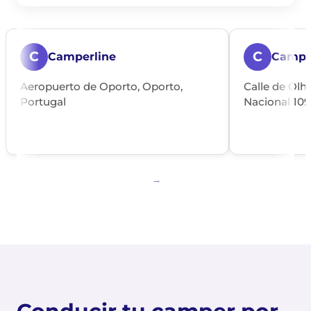
C
C
Camperline
Campil
Aeropuerto de Oporto, Oporto,
Calle de Olh
Portugal
Nacional 109