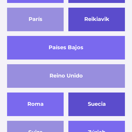
París
Reikiavik
Países Bajos
Reino Unido
Roma
Suecia