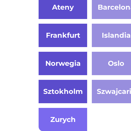
Ateny
Barcelon
Frankfurt
Islandia
Norwegia
Oslo
Sztokholm
Szwajcar
Zurych