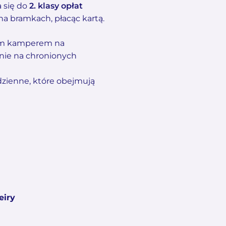
a się do
2. klasy opłat
na bramkach, płacąc kartą.
nym kamperem na
anie na chronionych
 dzienne, które obejmują
eiry