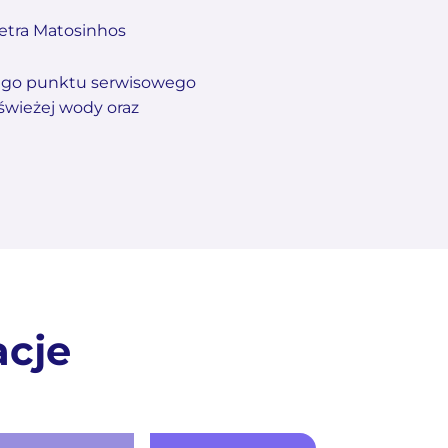
metra Matosinhos
wego punktu serwisowego
świeżej wody oraz
acje