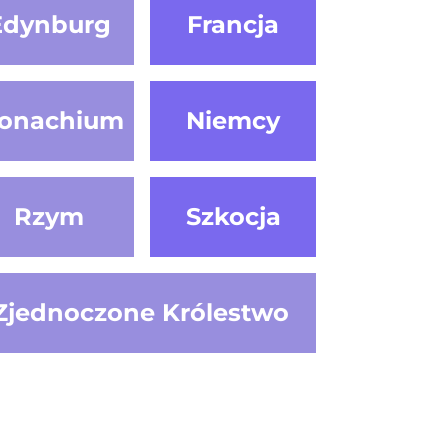
Edynburg
Francja
onachium
Niemcy
Rzym
Szkocja
Zjednoczone Królestwo