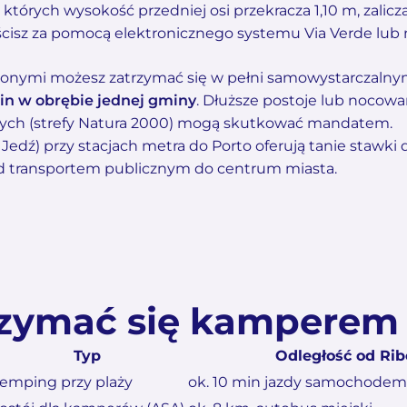
tórych wysokość przedniej osi przekracza 1,10 m, zalicz
iścisz za pomocą elektronicznego systemu Via Verde lub 
ionymi możesz zatrzymać się w pełni samowystarczal
in w obrębie jednej gminy
. Dłuższe postoje lub nocow
zych (strefy Natura 2000) mogą skutkować mandatem.
i Jedź) przy stacjach metra do Porto oferują tanie stawki
zd transportem publicznym do centrum miasta.
rzymać się kamperem
Typ
Odległość od Rib
emping przy plaży
ok. 10 min jazdy samochodem