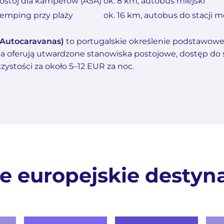
ostój dla kamperów (ASA)
ok. 8 km, autobus miejski
emping przy plaży
ok. 16 km, autobus do stacji 
 Autocaravanas)
to portugalskie określenie podstawo
ca oferują utwardzone stanowiska postojowe, dostęp do 
zystości za około 5–12 EUR za noc.
e europejskie destyn