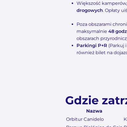
Większość kamperów, k
drogowych
. Opłaty u
Poza obszarami chron
maksymalnie
48 godz
obszarach przyrodnic
Parkingi P+R
(Parkuj 
również bilet na doja
Gdzie zat
Nazwa
Orbitur Canidelo
K