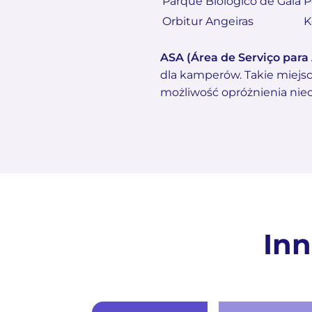
Parque Biológico de Gaia
P
Orbitur Angeiras
K
ASA (Área de Serviço para
dla kamperów. Takie miejs
możliwość opróżnienia niec
Inn