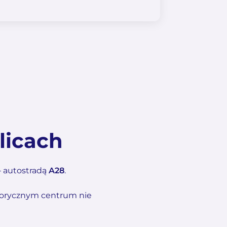
licach
 – autostradą
A28
.
storycznym centrum nie