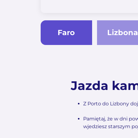
Faro
Lizbona
Jazda kam
Z Porto do Lizbony do
Pamiętaj, że w dni p
wjedziesz starszym po