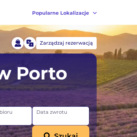
Popularne Lokalizacje
Zarządzaj rezerwacją
a
Australia
 Porto
Kanada
ytania
Nowa Zelandia
USA
bioru
Data zwrotu
Szukaj