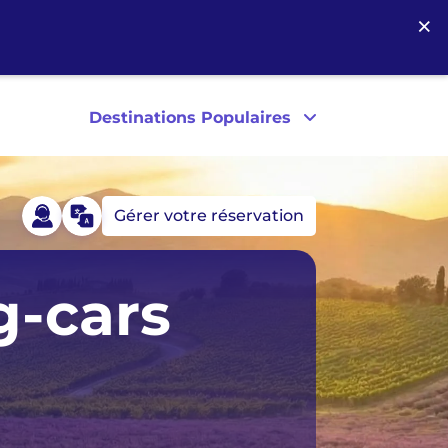
×
Destinations Populaires
Gérer votre réservation
s
Australie
g-cars
les
Nouvelle-Zélande