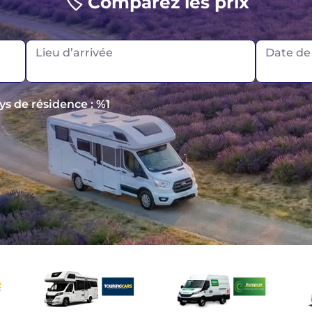
🏷️ Comparez les prix
Lieu d’arrivée
Date de
ays de résidence : %1