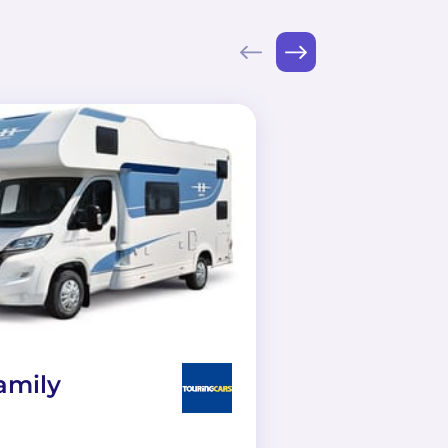
amily
TC Luxury
Motorhome