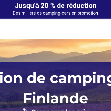
Jusqu’à 20 % de réduction
Des milliers de camping-cars en promotion
Angleterre
Portugal
Las Vega
ion de campin
Écosse
Los Ange
Islande
Miami
Finlande
Norvège