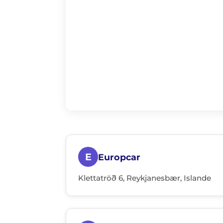
E
Europcar
Klettatröð 6, Reykjanesbær, Islande