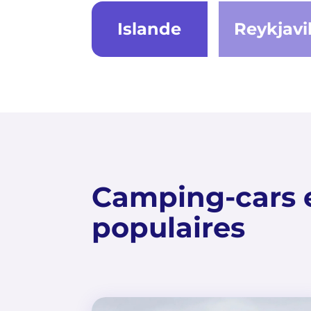
Islande
Reykjavi
Camping-cars 
populaires