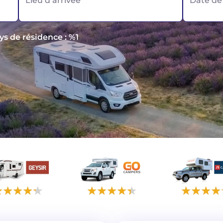
Lieu d’arrivée
Date de
ays de résidence : %1