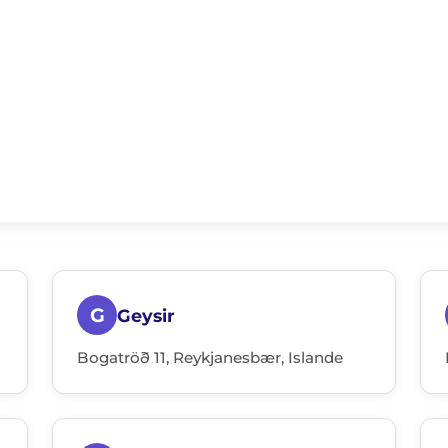
G
Geysir
Bogatröð 11, Reykjanesbær, Islande