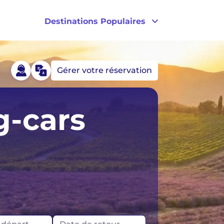
Destinations Populaires
Gérer votre réservation
s
Australie
g-cars
les
Nouvelle-Zélande