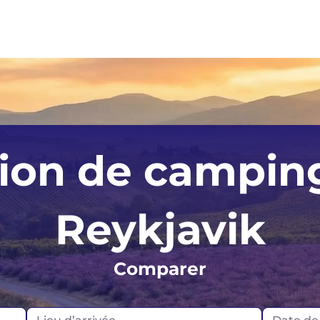
Angleterre
Portugal
Las Vega
ion de campin
Écosse
Los Ange
Islande
Miami
Reykjavik
Norvège
Comparer