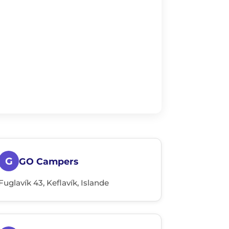
G
GO Campers
Fuglavík 43, Keflavík, Islande