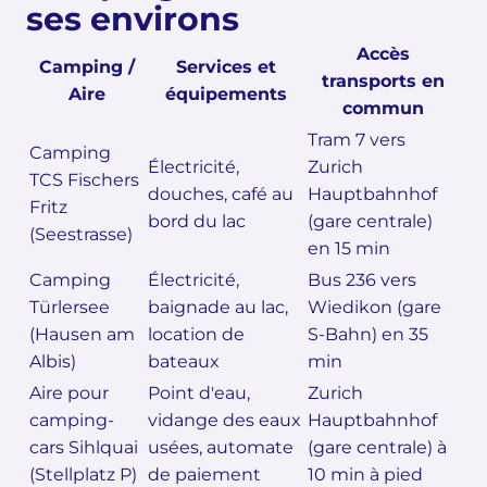
ses environs
Accès
Camping /
Services et
transports en
Aire
équipements
commun
Tram 7 vers
Camping
Électricité,
Zurich
TCS Fischers
douches, café au
Hauptbahnhof
Fritz
bord du lac
(gare centrale)
(Seestrasse)
en 15 min
Camping
Électricité,
Bus 236 vers
Türlersee
baignade au lac,
Wiedikon (gare
(Hausen am
location de
S-Bahn) en 35
Albis)
bateaux
min
Aire pour
Point d'eau,
Zurich
camping-
vidange des eaux
Hauptbahnhof
cars Sihlquai
usées, automate
(gare centrale) à
(Stellplatz P)
de paiement
10 min à pied