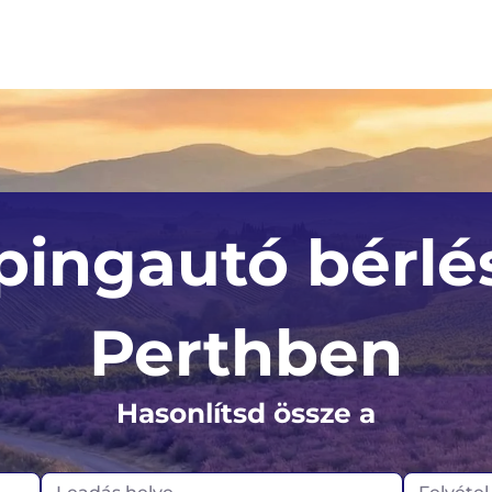
Auckland
Egyesült Királyság
ingautó bérlé
Christchurch
Norvégia
Skócia
Perthben
Németország
Hasonlítsd össze a