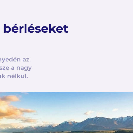
 bérléseket
nyedén az
sze a nagy
ak nélkül.