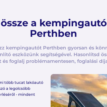
 össze a kempingautó
Perthben
zz kempingautót Perthben gyorsan és kön
nlító eszközünk segítségével. Hasonlítsd ös
és foglalj problémamentesen, foglalási díj
i több tucat lakóautó
szó a legolcsóbb
rléséről - mindent