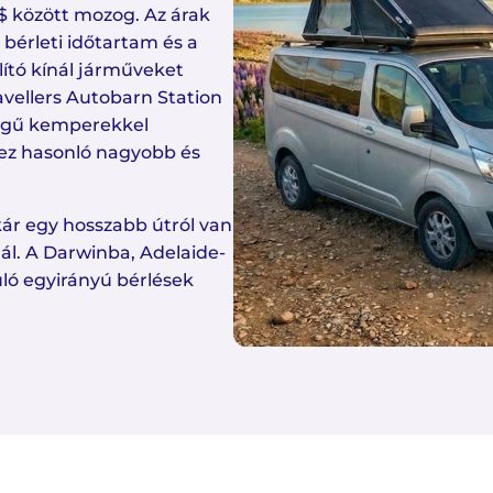
$ között mozog. Az árak
 bérleti időtartam és a
lító kínál járműveket
avellers Autobarn Station
égű kemperekkel
hez hasonló nagyobb és
kár egy hosszabb útról van
ál. A Darwinba, Adelaide-
ló egyirányú bérlések