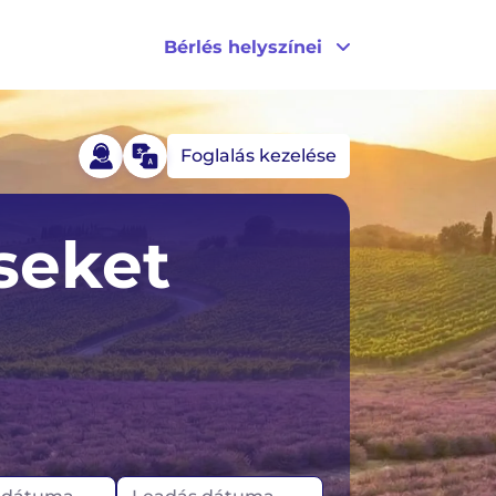
Bérlés helyszínei
Foglalás kezelése
Izland
USA
seket
Írország
Kanada