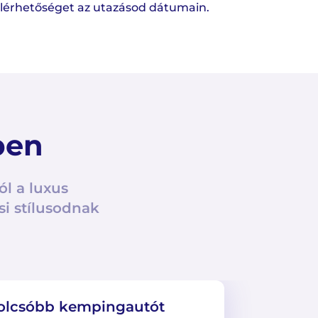
elérhetőséget az utazásod dátumain.
ben
ól a luxus
si stílusodnak
golcsóbb kempingautót