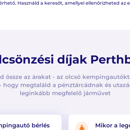
ető. Használd a keresőt, amellyel ellenőrizheted az 
lcsönzési díjak Perth
d össze az árakat - az olcsó kempingautókt
- hogy megtaláld a pénztárcádnak és utazá
leginkább megfelelő járművet
mpingautó bérlés
Mikor a le