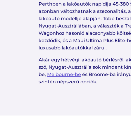
Perthben a lakóautók napidíja 45-380 
azonban változhatnak a szezonalitás, a
lakóautó modellje alapján. Több beszál
Nyugat-Ausztráliában, a választék a Tr
Wagonhoz hasonló alacsonyabb költs
kezdődik, és a Maui Ultima Plus Elite-
luxusabb lakóautókkal zárul.
Akár egy hétvégi lakóautó bérlésről, a
szó, Nyugat-Ausztrália sok mindent kín
be,
Melbourne-be
és Broome-ba irányu
szintén népszerű opciók.