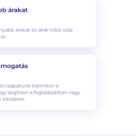
óbb árakat
nyabb árakat és akár több száz
sz.
támogatás
ói csapatunk bármikor a
ogy segítsen a foglalásokban vagy
n kérdésre.