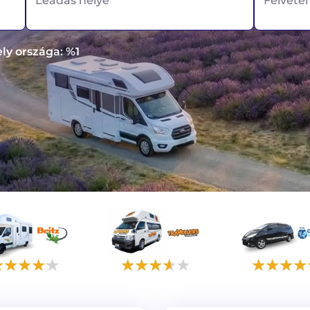
Leadás helye
Felvéte
ely országa: %1