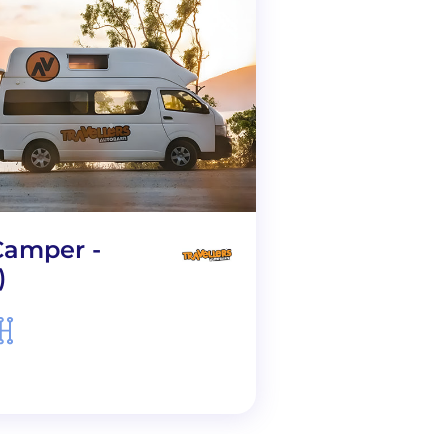
Trailfinder 
Camper -
Camper
)