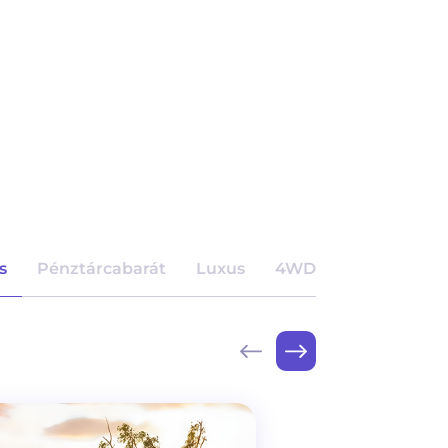
s
Pénztárcabarát
Luxus
4WD