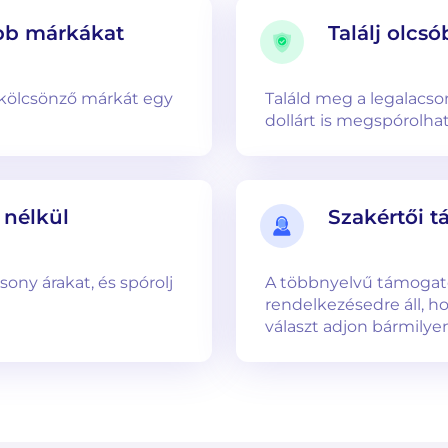
őbb márkákat
Találj olcs
kölcsönző márkát egy
Találd meg a legalacso
dollárt is megspórolhat
k nélkül
Szakértői 
sony árakat, és spórolj
A többnyelvű támogat
rendelkezésedre áll, h
választ adjon bármilye