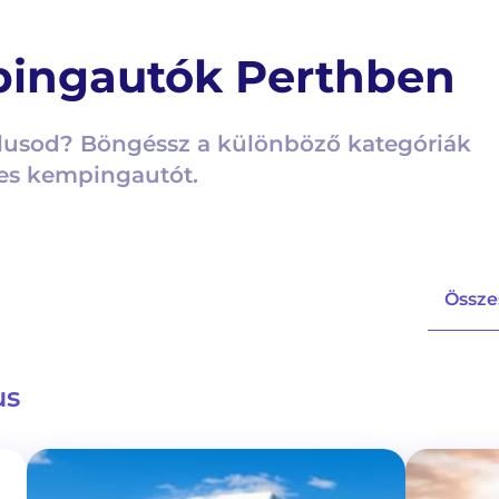
ingautók Perthben
lusod? Böngéssz a különböző kategóriák
tes kempingautót.
Össze
us