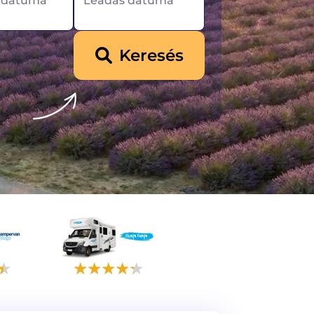
l dátuma
Leadás dátuma
Keresés