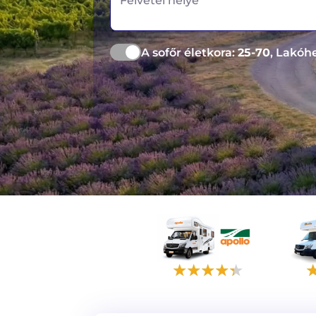
Felvétel helye
A sofőr életkora:
25-70
, Lakóh