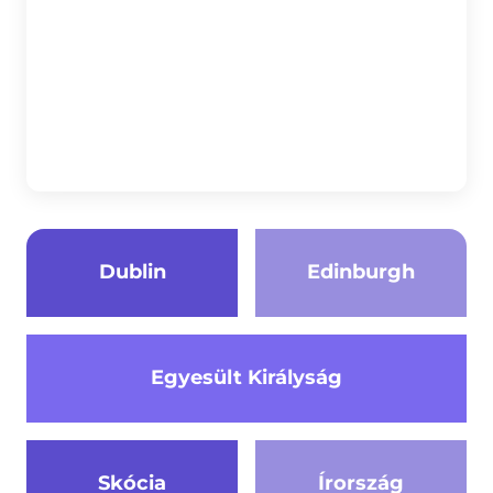
Dublin
Edinburgh
Egyesült Királyság
Skócia
Írország