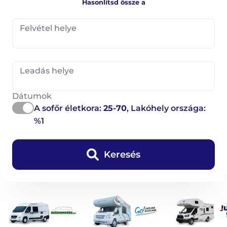
Hasonlítsd össze a
Felvétel helye
Leadás helye
Dátumok
A sofőr életkora:
25-70
, Lakóhely országa:
%1
Keresés