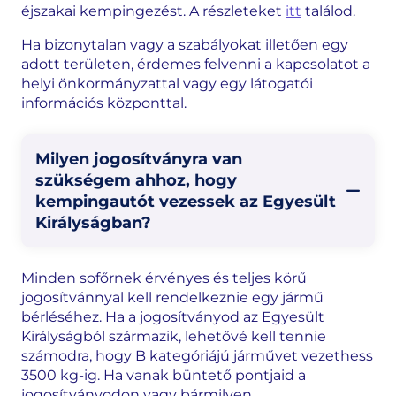
éjszakai kempingezést. A részleteket
itt
találod.
Ha bizonytalan vagy a szabályokat illetően egy
adott területen, érdemes felvenni a kapcsolatot a
helyi önkormányzattal vagy egy látogatói
információs központtal.
Milyen jogosítványra van
szükségem ahhoz, hogy
kempingautót vezessek az Egyesült
Királyságban?
Minden sofőrnek érvényes és teljes körű
jogosítvánnyal kell rendelkeznie egy jármű
bérléséhez. Ha a jogosítványod az Egyesült
Királyságból származik, lehetővé kell tennie
számodra, hogy B kategóriájú járművet vezethess
3500 kg-ig. Ha vanak büntető pontjaid a
jogosítványodon vagy bármilyen