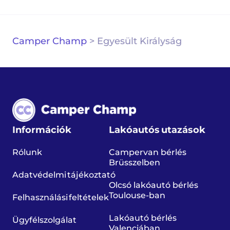
Camper Champ
>
Egyesült Királyság
Információk
Lakóautós utazások
Rólunk
Campervan bérlés
Brüsszelben
Adatvédelmi tájékoztató
Olcsó lakóautó bérlés
Toulouse-ban
Felhasználási feltételek
Lakóautó bérlés
Ügyfélszolgálat
Valenciában