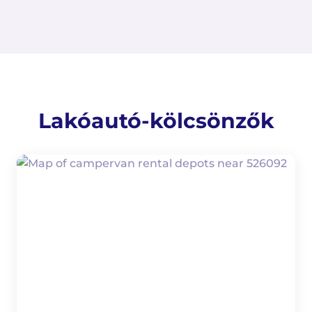
Lakóautó-kölcsönzők