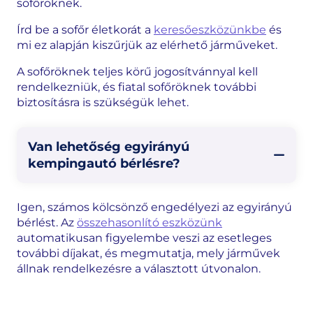
sofőröknek.
Írd be a sofőr életkorát a
keresőeszközünkbe
és
mi ez alapján kiszűrjük az elérhető járműveket.
A sofőröknek teljes körű jogosítvánnyal kell
rendelkezniük, és fiatal sofőröknek további
biztosításra is szükségük lehet.
Van lehetőség egyirányú
kempingautó bérlésre?
Igen, számos kölcsönző engedélyezi az egyirányú
bérlést. Az
összehasonlító eszközünk
automatikusan figyelembe veszi az esetleges
további díjakat, és megmutatja, mely járművek
állnak rendelkezésre a választott útvonalon.