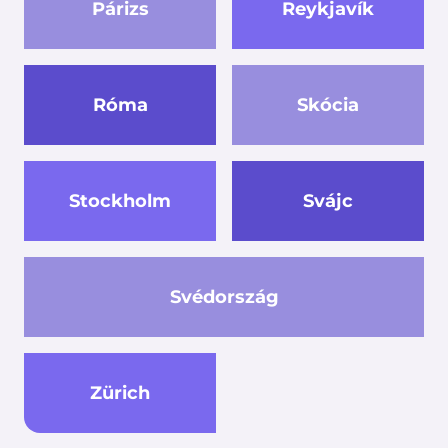
Párizs
Reykjavík
Róma
Skócia
Stockholm
Svájc
Svédország
Zürich