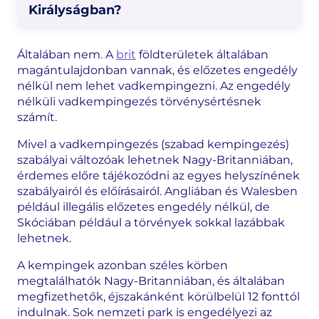
Királyságban?
Általában nem. A
brit
földterületek általában
magántulajdonban vannak, és előzetes engedély
nélkül nem lehet vadkempingezni. Az engedély
nélküli vadkempingezés törvénysértésnek
számít.
Mivel a vadkempingezés (szabad kempingezés)
szabályai változóak lehetnek Nagy-Britanniában,
érdemes előre tájékozódni az egyes helyszínének
szabályairól és előírásairól. Angliában és Walesben
például illegális előzetes engedély nélkül, de
Skóciában például a törvények sokkal lazábbak
lehetnek.
A kempingek azonban széles körben
megtalálhatók Nagy-Britanniában, és általában
megfizethetők, éjszakánként körülbelül 12 fonttól
indulnak. Sok nemzeti park is engedélyezi az