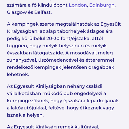
számára a fő kiindulópont
London
,
Edinburgh
,
Glasgow és Belfast.
A kempingek szerte megtalálhatóak az Egyesült
Királyságban, az alap táborhelyek átlagos ára
pedig körülbelül 20-30 font/éjszaka, attól
függően, hogy melyik helyszínen és melyik
évszakban látogatsz ide. A mosodával, meleg
zuhanyzóval, úszómedencével és étteremmel
rendelkező kempingek jelentősen drágábbak
lehetnek.
Az Egyesült Királyságban néhány családi
vállalkozásban működő pub engedélyezi a
kempingezőknek, hogy éjszakára leparkoljanak
a lakóautójukkal, feltéve, hogy étkeznek vagy
isznak a helyen.
Az Egyesült Királyság remek kultúrával,