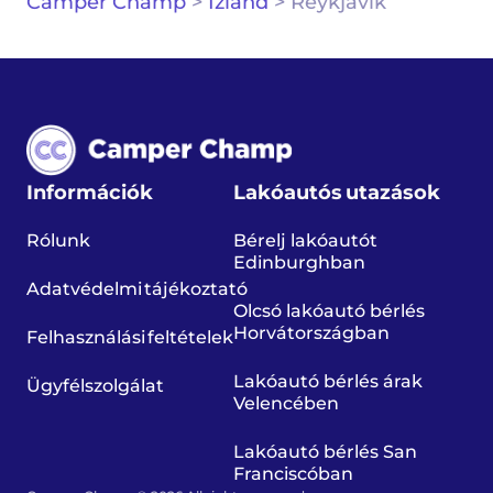
Camper Champ
>
Izland
>
Reykjavík
Információk
Lakóautós utazások
Rólunk
Bérelj lakóautót
Edinburghban
Adatvédelmi tájékoztató
Olcsó lakóautó bérlés
Horvátországban
Felhasználási feltételek
Lakóautó bérlés árak
Ügyfélszolgálat
Velencében
Lakóautó bérlés San
Franciscóban