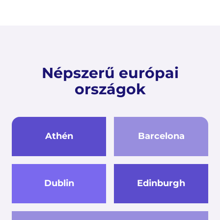
Népszerű európai
országok
Athén
Barcelona
Dublin
Edinburgh