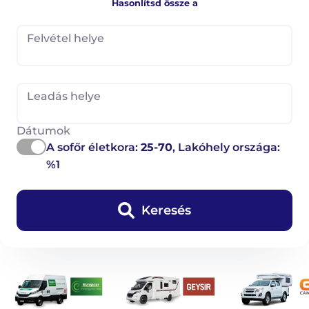
Hasonlítsd össze a
Felvétel helye
Leadás helye
Dátumok
A sofőr életkora:
25-70
, Lakóhely országa:
%1
Keresés