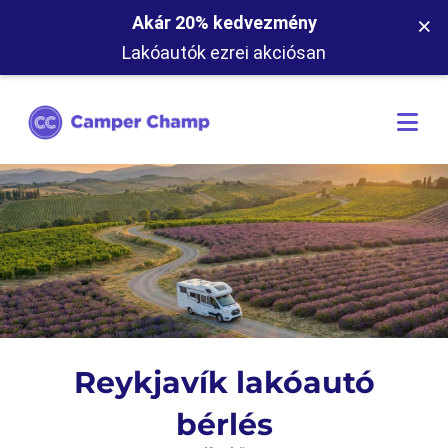
×
Akár 20% kedvezmény
Lakóautók ezrei akciósan
Reykjavík lakóautó
bérlés