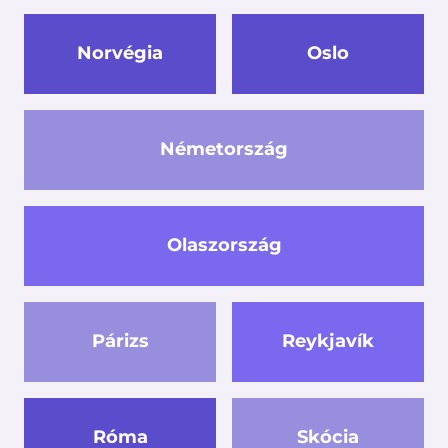
Norvégia
Oslo
Németország
Olaszország
Párizs
Reykjavík
Róma
Skócia