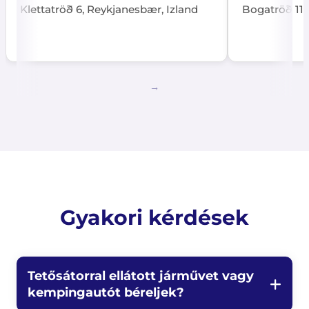
Klettatröð 6, Reykjanesbær, Izland
Bogatröð 11,
Gyakori kérdések
Tetősátorral ellátott járművet vagy
kempingautót béreljek?