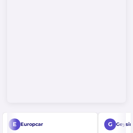
E
G
Europcar
Geysir