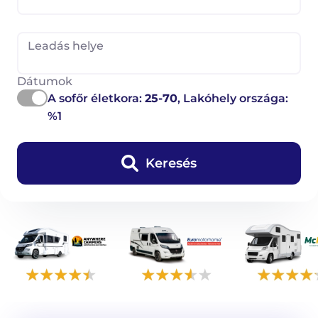
Leadás helye
Dátumok
A sofőr életkora:
25-70
, Lakóhely országa:
%1
Keresés