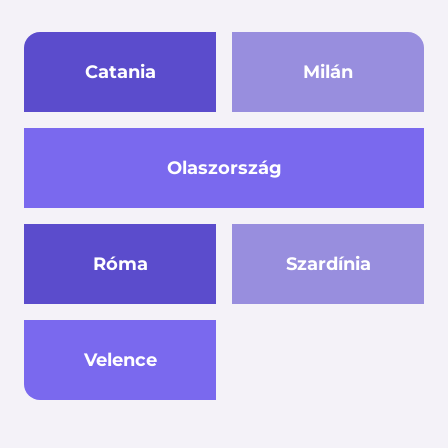
Catania
Milán
Olaszország
Róma
Szardínia
Velence