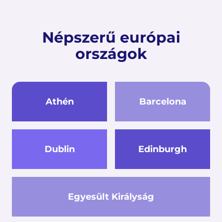
Népszerű európai
országok
Athén
Barcelona
Dublin
Edinburgh
Egyesült Királyság