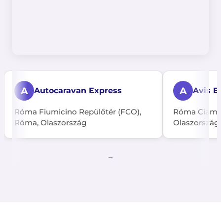
A
A
Autocaravan Express
Avis E
Róma Fiumicino Repülőtér (FCO),
Róma Ciampi
Róma, Olaszország
Olaszország