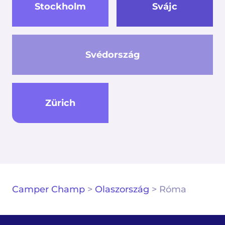
Stockholm
Svájc
Svédország
Zürich
Camper Champ
>
Olaszország
>
Róma