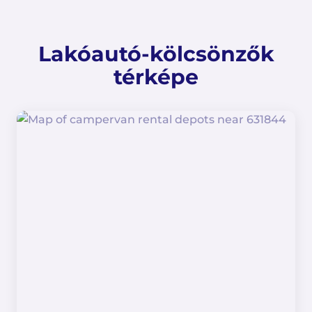
Lakóautó-kölcsönzők
térképe