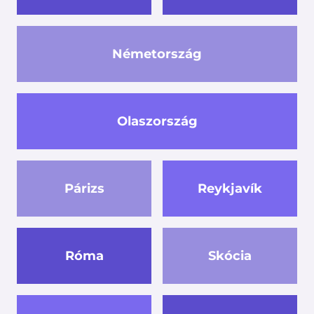
Németország
Olaszország
Párizs
Reykjavík
Róma
Skócia