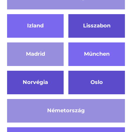
Izland
Lisszabon
Madrid
München
Norvégia
Oslo
Németország