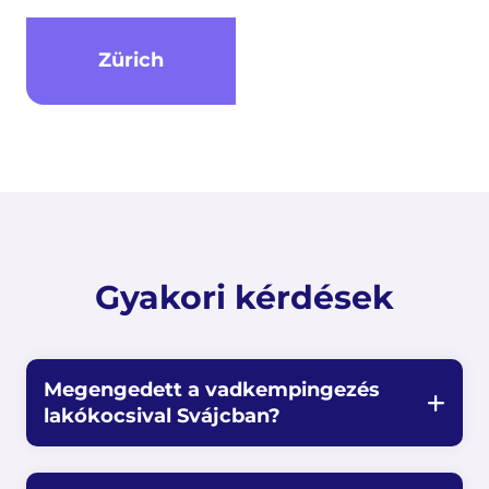
Zürich
Gyakori kérdések
Megengedett a vadkempingezés
lakókocsival Svájcban?