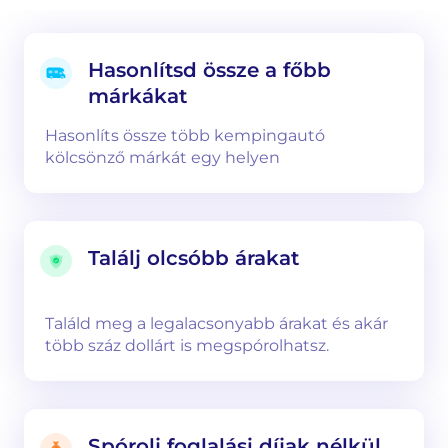
Hasonlítsd össze a főbb
márkákat
Hasonlíts össze több kempingautó
kölcsönző márkát egy helyen
Találj olcsóbb árakat
Találd meg a legalacsonyabb árakat és akár
több száz dollárt is megspórolhatsz.
Spórolj foglalási díjak nélkül