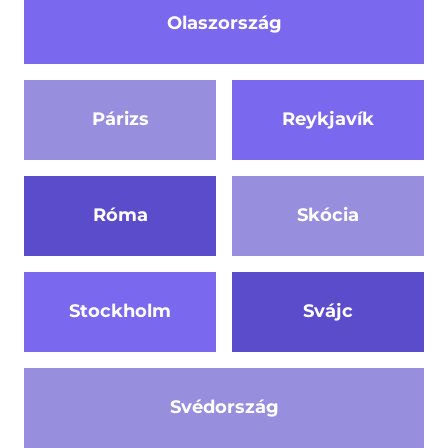
Olaszország
Párizs
Reykjavík
Róma
Skócia
Stockholm
Svájc
Svédország