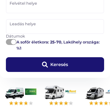
Felvétel helye
Leadás helye
Dátumok
A sofőr életkora:
25-70
, Lakóhely országa:
%1
Keresés