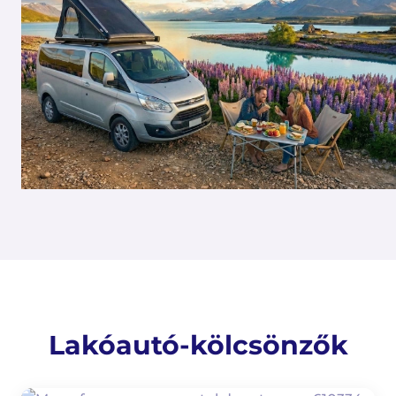
Lakóautó-kölcsönzők