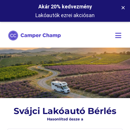
×
Akár 20% kedvezmény
Lakóautók ezrei akciósan
Svájci Lakóautó Bérlés
Hasonlítsd össze a