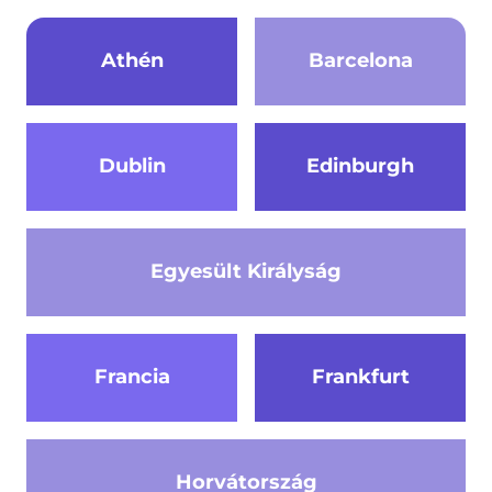
Athén
Barcelona
Dublin
Edinburgh
Egyesült Királyság
Francia
Frankfurt
Horvátország