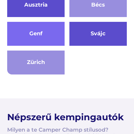
Ausztria
Bécs
Genf
Svájc
Zürich
Népszerű kempingautók
Milyen a te Camper Champ stílusod?