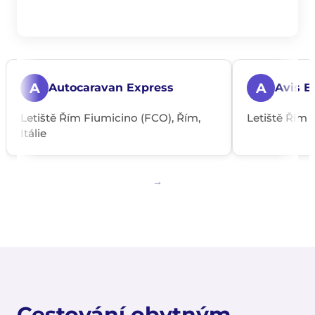
A
A
Autocaravan Express
Avis E
Letiště Řím Fiumicino (FCO), Řím,
Letiště Řím C
Itálie
Cestování obytným