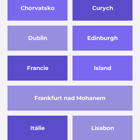
Chorvatsko
Curych
Dublin
Edinburgh
Francie
Island
Frankfurt nad Mohanem
Itálie
Lisabon