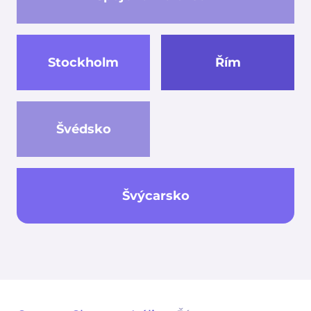
Stockholm
Řím
Švédsko
Švýcarsko