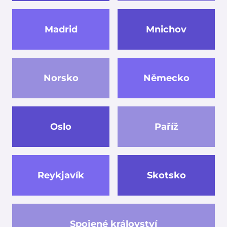
Madrid
Mnichov
Norsko
Německo
Oslo
Paříž
Reykjavík
Skotsko
Spojené království