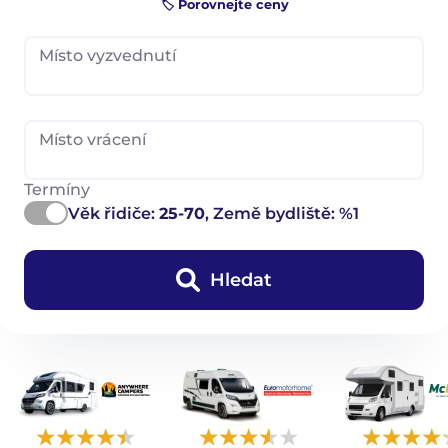
🏷️ Porovnejte ceny
Místo vyzvednutí
Místo vrácení
Termíny
Věk řidiče:
25-70
, Země bydliště: %1
Hledat