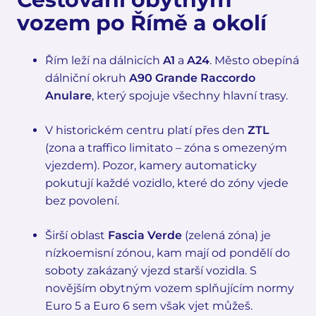
vozem po Římě a okolí
Řím leží na dálnicích
A1
a
A24
. Město obepíná
dálniční okruh
A90 Grande Raccordo
Anulare
, který spojuje všechny hlavní trasy.
V historickém centru platí přes den
ZTL
(zona a traffico limitato – zóna s omezeným
vjezdem). Pozor, kamery automaticky
pokutují každé vozidlo, které do zóny vjede
bez povolení.
Širší oblast
Fascia Verde
(zelená zóna) je
nízkoemisní zónou, kam mají od pondělí do
soboty zakázaný vjezd starší vozidla. S
novějším obytným vozem splňujícím normy
Euro 5 a Euro 6 sem však vjet můžeš.