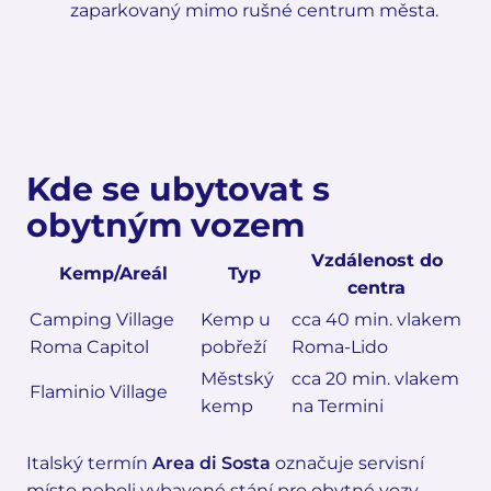
zaparkovaný mimo rušné centrum města.
Kde se ubytovat s
obytným vozem
Vzdálenost do
Kemp/Areál
Typ
centra
Camping Village
Kemp u
cca 40 min. vlakem
Roma Capitol
pobřeží
Roma-Lido
Městský
cca 20 min. vlakem
Flaminio Village
kemp
na Termini
Italský termín
Area di Sosta
označuje servisní
místo neboli vybavené stání pro obytné vozy.