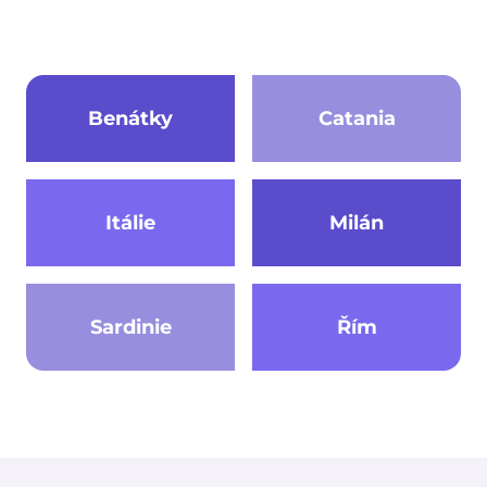
Benátky
Catania
Itálie
Milán
Sardinie
Řím