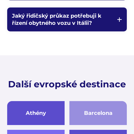
Jaký řidičský průkaz potřebuji k
řízení obytného vozu v Itálii?
Další evropské destinace
Athény
Barcelona