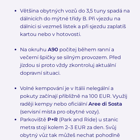
Většina obytných vozů do 3,5 tuny spadá na
dálnicích do mýtné třídy B. Při vjezdu na
dálnici si vezmeš lístek a při sjezdu zaplatíš
kartou nebo v hotovosti.
Na okruhu
A90
počítej během ranní a
večerní špičky se silným provozem. Před
jízdou si proto vždy zkontroluj aktuální
dopravní situaci.
Volné kempování je v Itálii nelegální a
pokuty začínají přibližně na 100 EUR. Využij
raději kempy nebo oficiální
Aree di Sosta
(servisní místa pro obytné vozy).
Parkoviště
P+R
(Park and Ride) u stanic
metra stojí kolem 2–3 EUR za den. Svůj
obytný vůz tak můžeš nechat pohodlně