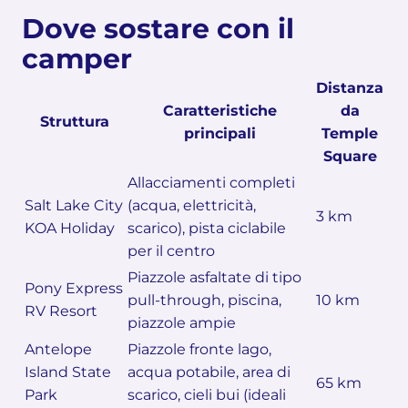
Dove sostare con il
camper
Distanza
Caratteristiche
da
Struttura
principali
Temple
Square
Allacciamenti completi
Salt Lake City
(acqua, elettricità,
3 km
KOA Holiday
scarico), pista ciclabile
per il centro
Piazzole asfaltate di tipo
Pony Express
pull-through, piscina,
10 km
RV Resort
piazzole ampie
Antelope
Piazzole fronte lago,
Island State
acqua potabile, area di
65 km
Park
scarico, cieli bui (ideali