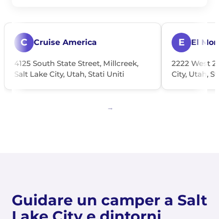
C
E
Cruise America
El Mon
4125 South State Street, Millcreek,
2222 West 23
Salt Lake City, Utah, Stati Uniti
City, Utah, St
Guidare un camper a Salt
Lake City e dintorni