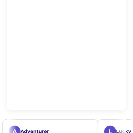
A
L
Adventurer
Lucky