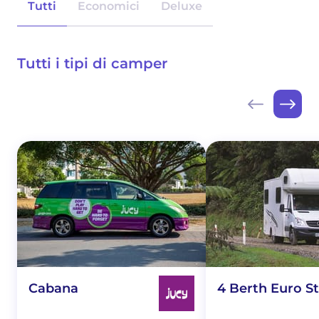
Tutti
Economici
Deluxe
Tutti i tipi di camper
Cabana
4 Berth Euro St